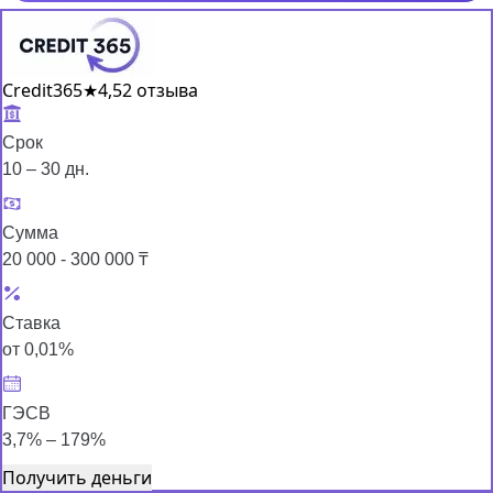
Credit365
★
4,5
2 отзыва
Срок
10 – 30 дн.
Сумма
20 000 - 300 000 ₸
Ставка
от 0,01%
ГЭСВ
3,7% – 179%
Получить деньги