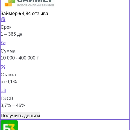
Займер
★
4,8
4 отзыва
Срок
1 – 365 дн.
Сумма
10 000 - 400 000 ₸
Ставка
от 0,1%
ГЭСВ
3,7% – 46%
Получить деньги