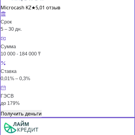
Microcash KZ
★
5,0
1 отзыв
Срок
5 – 30 дн.
Сумма
10 000 - 184 000 ₸
Ставка
0,01% – 0,3%
ГЭСВ
до 179%
Получить деньги