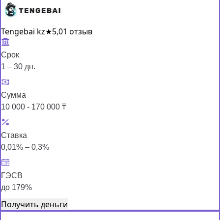
Tengebai kz
★
5,0
1 отзыв
Срок
1 – 30 дн.
Сумма
10 000 - 170 000 ₸
Ставка
0,01% – 0,3%
ГЭСВ
до 179%
Получить деньги