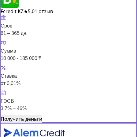
Fcredit KZ
★
5,0
1 отзыв
Срок
61 – 365 дн.
Сумма
10 000 - 185 000 ₸
Ставка
от 0,01%
ГЭСВ
3,7% – 46%
Получить деньги