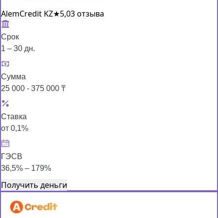
AlemCredit KZ
★
5,0
3 отзыва
Срок
1 – 30 дн.
Сумма
25 000 - 375 000 ₸
Ставка
от 0,1%
ГЭСВ
36,5% – 179%
Получить деньги