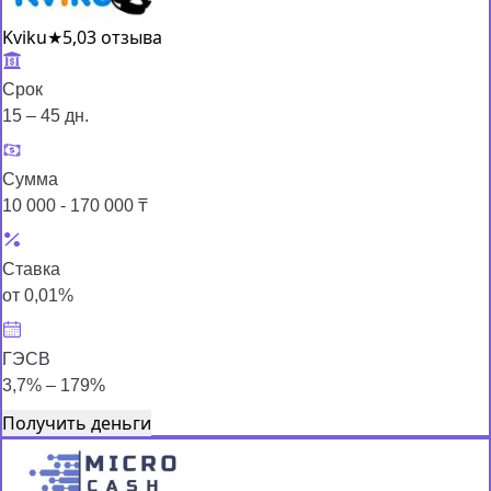
Kviku
★
5,0
3 отзыва
Срок
15 – 45 дн.
Сумма
10 000 - 170 000 ₸
Ставка
от 0,01%
ГЭСВ
3,7% – 179%
Получить деньги