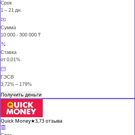
Срок
1 – 21 дн.
Сумма
10 000 - 300 000 ₸
Ставка
от 0,01%
ГЭСВ
3,72% – 179%
Получить деньги
Quick Money
★
3,7
3 отзыва