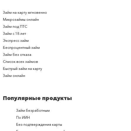
Займ на карту мгновенно
Микрозаймы онлайн
Займ под ПТС
Займ с 18 лет
Экспресс займ
Беспроцентный займ
Займ без отказа
Список всех займов
Быстрый займ на карту
Займ онлайн
Популярные продукты
Займ безработным
Займ за 
По ИИН
Займ в п
Без подтверждения карты
Долгоср