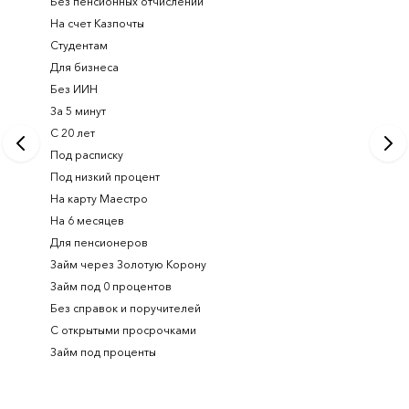
Без пенсионных отчислений
Займ с п
На счет Казпочты
Новые и
Студентам
Получить
Для бизнеса
Займ ден
Без ИИН
Лучшие 
За 5 минут
Срочный
С 20 лет
Займ на 
Под расписку
Займ онл
Под низкий процент
На карту Маестро
На 6 месяцев
Для пенсионеров
Займ через Золотую Корону
Займ под 0 процентов
Без справок и поручителей
С открытыми просрочками
Займ под проценты