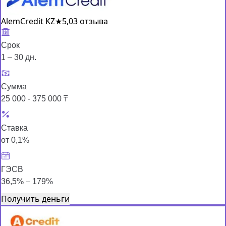
AlemCredit KZ
★
5,0
3 отзыва
Срок
1 – 30 дн.
Сумма
25 000 - 375 000 ₸
Ставка
от 0,1%
ГЭСВ
36,5% – 179%
Получить деньги