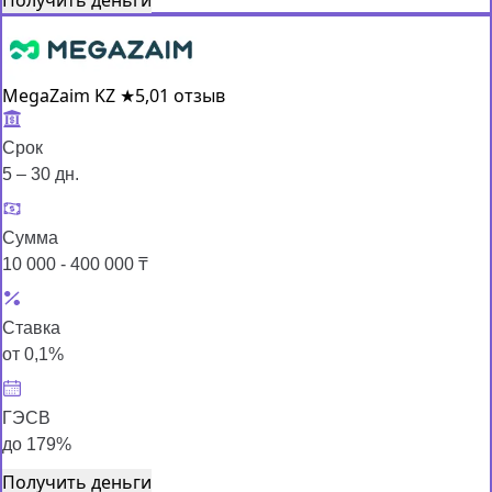
MegaZaim KZ
★
5,0
1 отзыв
Срок
5 – 30 дн.
Сумма
10 000 - 400 000 ₸
Ставка
от 0,1%
ГЭСВ
до 179%
Получить деньги