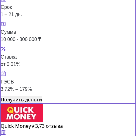
Срок
1 – 21 дн.
Сумма
10 000 - 300 000 ₸
Ставка
от 0,01%
ГЭСВ
3,72% – 179%
Получить деньги
Quick Money
★
3,7
3 отзыва