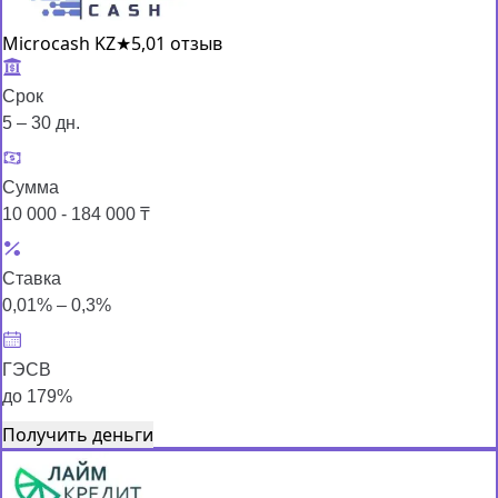
Microcash KZ
★
5,0
1 отзыв
Срок
5 – 30 дн.
Сумма
10 000 - 184 000 ₸
Ставка
0,01% – 0,3%
ГЭСВ
до 179%
Получить деньги