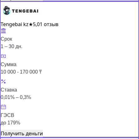
Tengebai kz
★
5,0
1 отзыв
Срок
1 – 30 дн.
Сумма
10 000 - 170 000 ₸
Ставка
0,01% – 0,3%
ГЭСВ
до 179%
Получить деньги