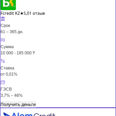
Fcredit KZ
★
5,0
1 отзыв
Срок
61 – 365 дн.
Сумма
10 000 - 185 000 ₸
Ставка
от 0,01%
ГЭСВ
3,7% – 46%
Получить деньги