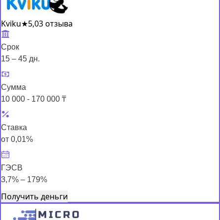
Kviku
★
5,0
3 отзыва
Срок
15 – 45 дн.
Сумма
10 000 - 170 000 ₸
Ставка
от 0,01%
ГЭСВ
3,7% – 179%
Получить деньги