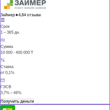
Займер
★
4,8
4 отзыва
Срок
1 – 365 дн.
Сумма
10 000 - 400 000 ₸
Ставка
от 0,1%
ГЭСВ
3,7% – 46%
Получить деньги