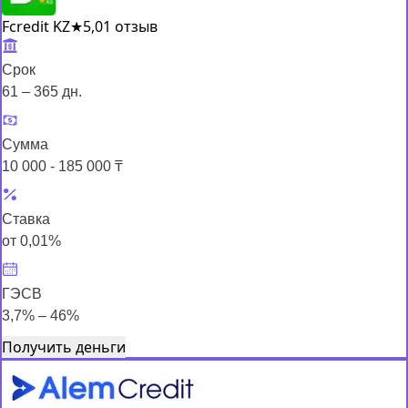
Fcredit KZ
★
5,0
1 отзыв
Срок
61 – 365 дн.
Сумма
10 000 - 185 000 ₸
Ставка
от 0,01%
ГЭСВ
3,7% – 46%
Получить деньги