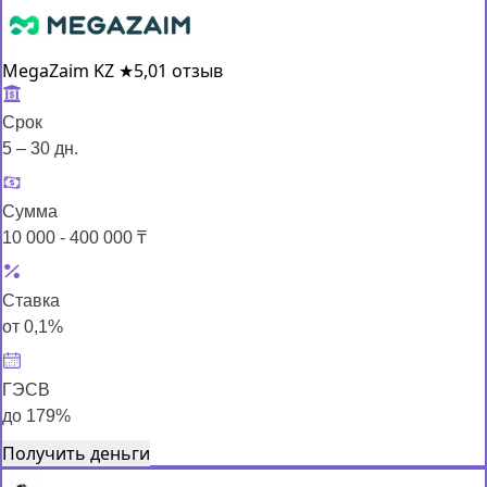
MegaZaim KZ
★
5,0
1 отзыв
Срок
5 – 30 дн.
Сумма
10 000 - 400 000 ₸
Ставка
от 0,1%
ГЭСВ
до 179%
Получить деньги