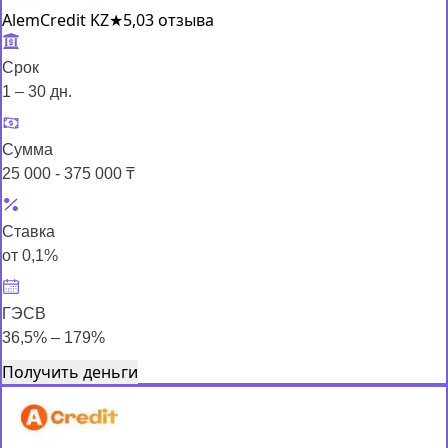
AlemCredit KZ
★
5,0
3 отзыва
Срок
1 – 30 дн.
Сумма
25 000 - 375 000 ₸
Ставка
от 0,1%
ГЭСВ
36,5% – 179%
Получить деньги