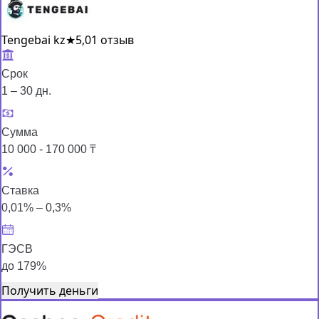
Tengebai kz
★
5,0
1 отзыв
Срок
1 – 30 дн.
Сумма
10 000 - 170 000 ₸
Ставка
0,01% – 0,3%
ГЭСВ
до 179%
Получить деньги