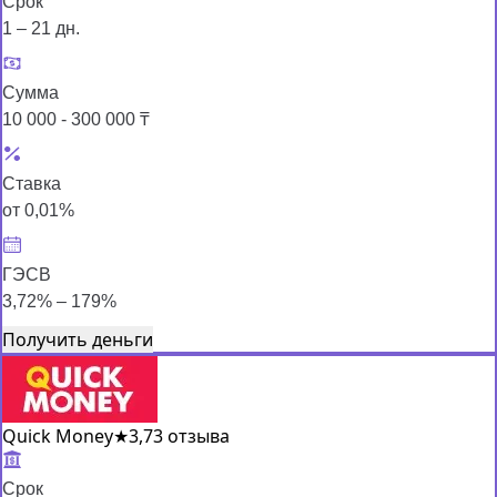
Срок
1 – 21 дн.
Сумма
10 000 - 300 000 ₸
Ставка
от 0,01%
ГЭСВ
3,72% – 179%
Получить деньги
Quick Money
★
3,7
3 отзыва
Срок