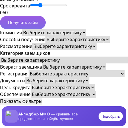
Срок кредита
0
60
Получить займ
Комиссия
Способы получения
Рассмотрение
Категория заемщиков
Возраст заемщика
Регистрация
Документы
Цель кредита
Обеспечение
Показать фильтры
AI-подбор МФО
— сравним все
Подобрать
предложения и найдём лучшее