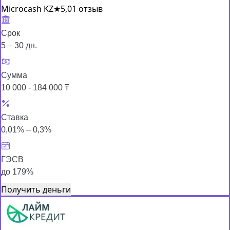
Microcash KZ
★
5,0
1 отзыв
Срок
5 – 30 дн.
Сумма
10 000 - 184 000 ₸
Ставка
0,01% – 0,3%
ГЭСВ
до 179%
Получить деньги