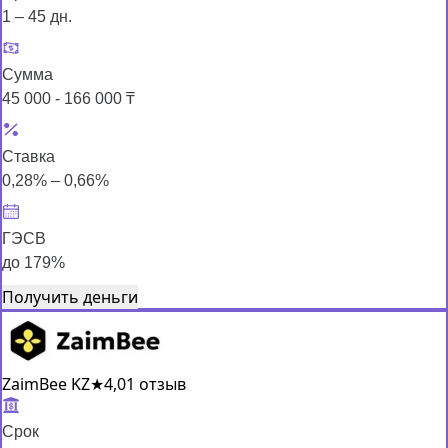
1 – 45 дн.
Сумма
45 000 - 166 000 ₸
Ставка
0,28% – 0,66%
ГЭСВ
до 179%
Получить деньги
ZaimBee KZ
★
4,0
1 отзыв
Срок