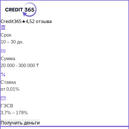
Credit365
★
4,5
2 отзыва
Срок
10 – 30 дн.
Сумма
20 000 - 300 000 ₸
Ставка
от 0,01%
ГЭСВ
3,7% – 179%
Получить деньги