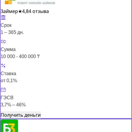
Займер
★
4,8
4 отзыва
Срок
1 – 365 дн.
Сумма
10 000 - 400 000 ₸
Ставка
от 0,1%
ГЭСВ
3,7% – 46%
Получить деньги