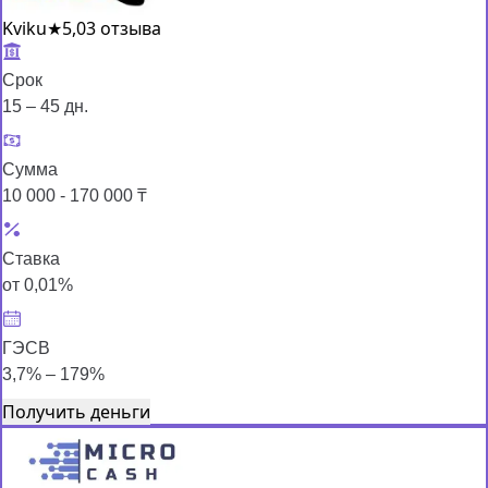
Kviku
★
5,0
3 отзыва
Срок
15 – 45 дн.
Сумма
10 000 - 170 000 ₸
Ставка
от 0,01%
ГЭСВ
3,7% – 179%
Получить деньги