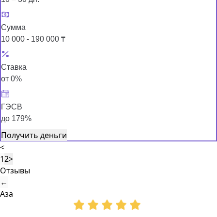
Сумма
10 000 - 190 000 ₸
Ставка
от 0%
ГЭСВ
до 179%
Получить деньги
<
1
2
>
Отзывы
←
Аза