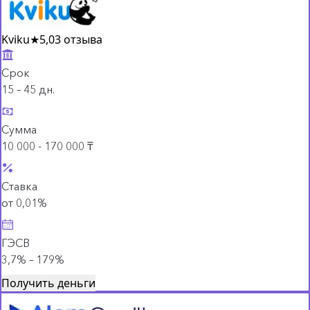
Kviku
★
5,0
3 отзыва
Срок
15 – 45 дн.
Сумма
10 000 - 170 000 ₸
Ставка
от 0,01%
ГЭСВ
3,7% – 179%
Получить деньги