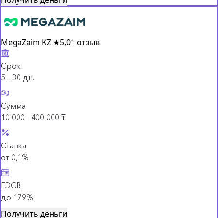
MegaZaim KZ
★
5,0
1 отзыв
Срок
5 – 30 дн.
Сумма
10 000 - 400 000 ₸
Ставка
от 0,1%
ГЭСВ
до 179%
Получить деньги