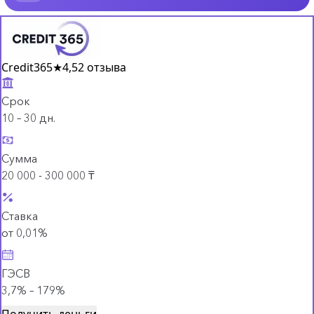
Credit365
★
4,5
2 отзыва
Срок
10 – 30 дн.
Сумма
20 000 - 300 000 ₸
Ставка
от 0,01%
ГЭСВ
3,7% – 179%
Получить деньги