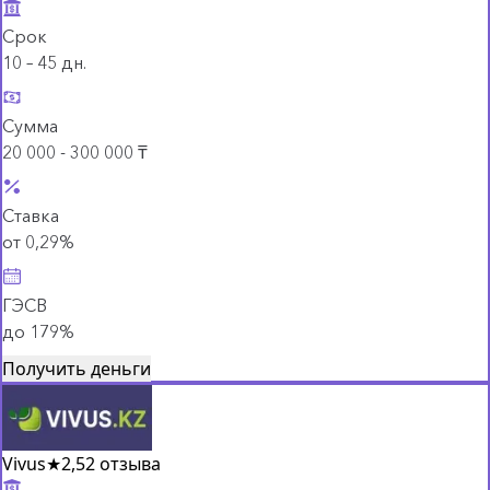
Срок
10 – 45 дн.
Сумма
20 000 - 300 000 ₸
Ставка
от 0,29%
ГЭСВ
до 179%
Получить деньги
Vivus
★
2,5
2 отзыва