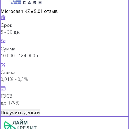
Microcash KZ
★
5,0
1 отзыв
Срок
5 – 30 дн.
Сумма
10 000 - 184 000 ₸
Ставка
0,01% – 0,3%
ГЭСВ
до 179%
Получить деньги