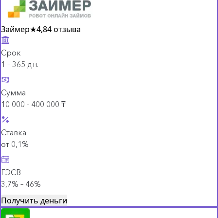
Займер
★
4,8
4 отзыва
Срок
1 – 365 дн.
Сумма
10 000 - 400 000 ₸
Ставка
от 0,1%
ГЭСВ
3,7% – 46%
Получить деньги