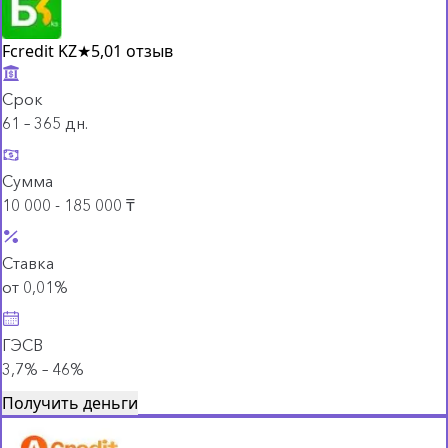
Fcredit KZ
★
5,0
1 отзыв
Срок
61 – 365 дн.
Сумма
10 000 - 185 000 ₸
Ставка
от 0,01%
ГЭСВ
3,7% – 46%
Получить деньги