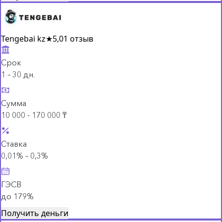
Tengebai kz
★
5,0
1 отзыв
Срок
1 – 30 дн.
Сумма
10 000 - 170 000 ₸
Ставка
0,01% – 0,3%
ГЭСВ
до 179%
Получить деньги