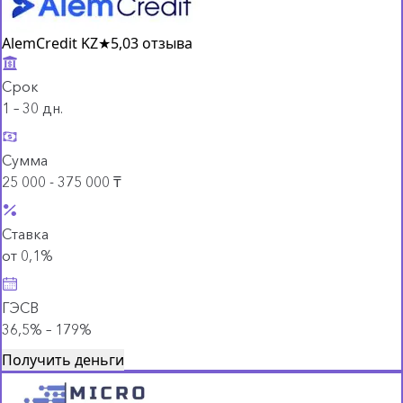
AlemCredit KZ
★
5,0
3 отзыва
Срок
1 – 30 дн.
Сумма
25 000 - 375 000 ₸
Ставка
от 0,1%
ГЭСВ
36,5% – 179%
Получить деньги