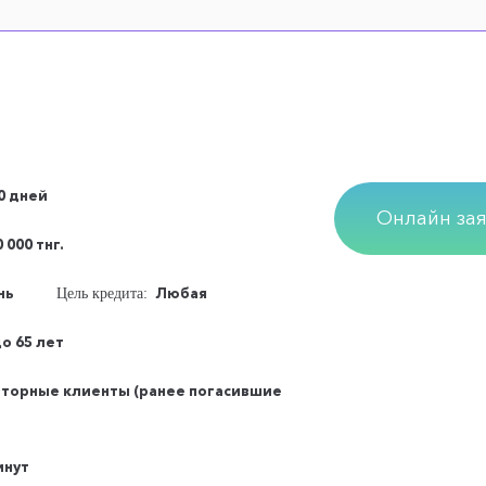
80 дней
Онлайн зая
0 000 тнг.
нь
Любая
Цель кредита:
до 65 лет
торные клиенты (ранее погасившие
инут