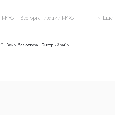
Еще
г МФО
Все организации МФО
ТС
Займ без отказа
Быстрый займ