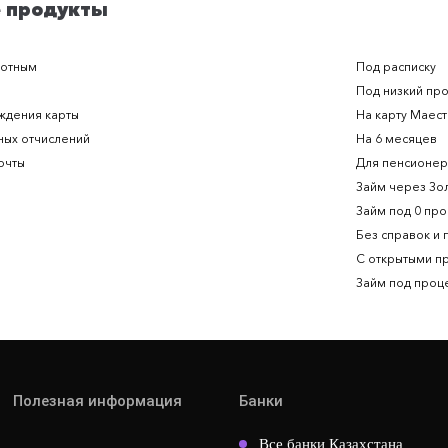
 продукты
ботным
Под расписку
Под низкий пр
ждения карты
На карту Маес
ных отчислений
На 6 месяцев
очты
Для пенсионе
Займ через Зо
Займ под 0 пр
Без справок и
С открытыми п
Займ под проц
Полезная информация
Банки
Все банки Казахстана