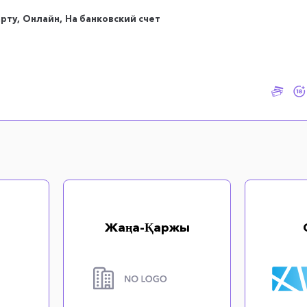
арту,
Онлайн,
На банковский счет
Жаңа-Қаржы