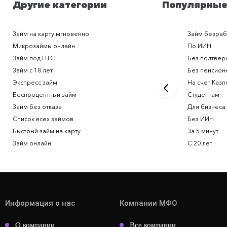
Другие категории
Популярные
Займ на карту мгновенно
Займ безра
Микрозаймы онлайн
По ИИН
Займ под ПТС
Без подтвер
Займ с 18 лет
Без пенсион
Экспресс займ
На счет Казп
Беспроцентный займ
Студентам
Займ без отказа
Для бизнеса
Список всех займов
Без ИИН
Быстрый займ на карту
За 5 минут
Займ онлайн
С 20 лет
Информация о нас
Компании МФО
О компании
Все компании