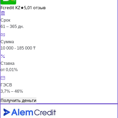
Fcredit KZ
★
5,0
1 отзыв
Срок
61 – 365 дн.
Сумма
10 000 - 185 000 ₸
Ставка
от 0,01%
ГЭСВ
3,7% – 46%
Получить деньги