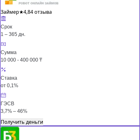
Займер
★
4,8
4 отзыва
Срок
1 – 365 дн.
Сумма
10 000 - 400 000 ₸
Ставка
от 0,1%
ГЭСВ
3,7% – 46%
Получить деньги