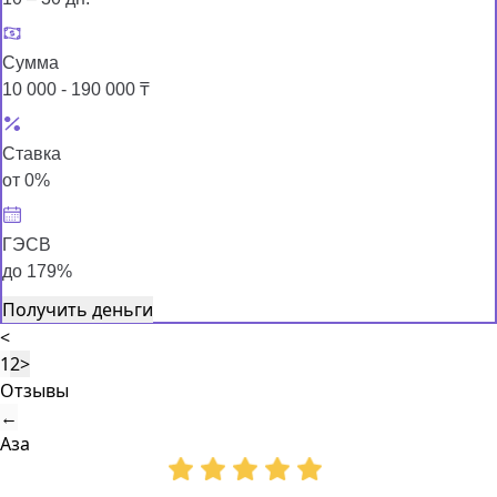
Сумма
10 000 - 190 000 ₸
Ставка
от 0%
ГЭСВ
до 179%
Получить деньги
<
1
2
>
Отзывы
←
Аза