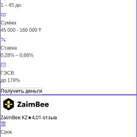
1 – 45 дн.
Сумма
45 000 - 166 000 ₸
Ставка
0,28% – 0,66%
ГЭСВ
до 179%
Получить деньги
ZaimBee KZ
★
4,0
1 отзыв
Срок