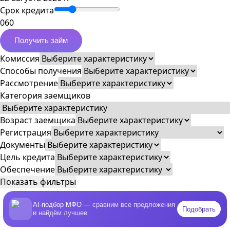
Срок кредита
0
60
Получить займ
Комиссия
Способы получения
Рассмотрение
Категория заемщиков
Возраст заемщика
Регистрация
Документы
Цель кредита
Обеспечение
Показать фильтры
AI-подбор МФО
— сравним все предложения
Подобрать
и найдём лучшее