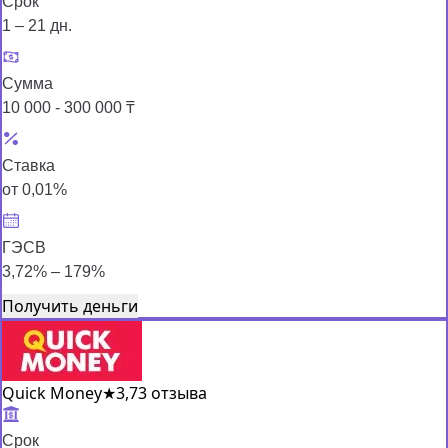
Срок
1 – 21 дн.
Сумма
10 000 - 300 000 ₸
Ставка
от 0,01%
ГЭСВ
3,72% – 179%
Получить деньги
Quick Money
★
3,7
3 отзыва
Срок