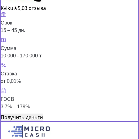
Kviku
★
5,0
3 отзыва
Срок
15 – 45 дн.
Сумма
10 000 - 170 000 ₸
Ставка
от 0,01%
ГЭСВ
3,7% – 179%
Получить деньги