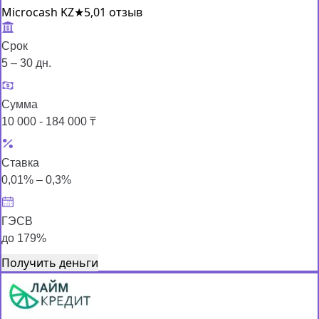
Microcash KZ
★
5,0
1 отзыв
Срок
5 – 30 дн.
Сумма
10 000 - 184 000 ₸
Ставка
0,01% – 0,3%
ГЭСВ
до 179%
Получить деньги