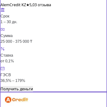
AlemCredit KZ
★
5,0
3 отзыва
Срок
1 – 30 дн.
Сумма
25 000 - 375 000 ₸
Ставка
от 0,1%
ГЭСВ
36,5% – 179%
Получить деньги