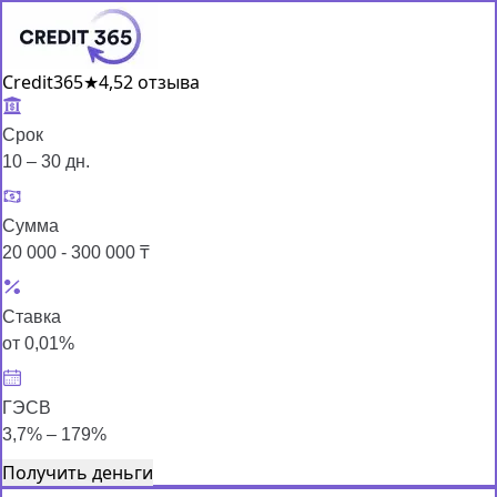
Credit365
★
4,5
2 отзыва
Срок
10 – 30 дн.
Сумма
20 000 - 300 000 ₸
Ставка
от 0,01%
ГЭСВ
3,7% – 179%
Получить деньги