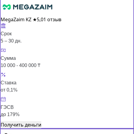
MegaZaim KZ
★
5,0
1 отзыв
Срок
5 – 30 дн.
Сумма
10 000 - 400 000 ₸
Ставка
от 0,1%
ГЭСВ
до 179%
Получить деньги