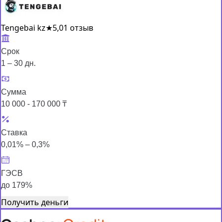
Tengebai kz
★
5,0
1 отзыв
Срок
1 – 30 дн.
Сумма
10 000 - 170 000 ₸
Ставка
0,01% – 0,3%
ГЭСВ
до 179%
Получить деньги