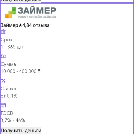
Займер
★
4,8
4 отзыва
Срок
1 – 365 дн.
Сумма
10 000 - 400 000 ₸
Ставка
от 0,1%
ГЭСВ
3,7% – 46%
Получить деньги