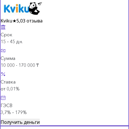
Kviku
★
5,0
3 отзыва
Срок
15 – 45 дн.
Сумма
10 000 - 170 000 ₸
Ставка
от 0,01%
ГЭСВ
3,7% – 179%
Получить деньги