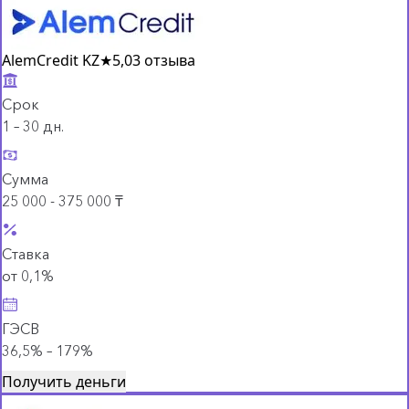
AlemCredit KZ
★
5,0
3 отзыва
Срок
1 – 30 дн.
Сумма
25 000 - 375 000 ₸
Ставка
от 0,1%
ГЭСВ
36,5% – 179%
Получить деньги