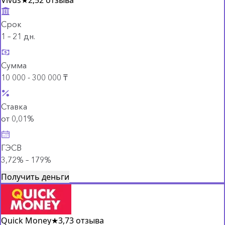
Срок
1 – 21 дн.
Сумма
10 000 - 300 000 ₸
Ставка
от 0,01%
ГЭСВ
3,72% – 179%
Получить деньги
Quick Money
★
3,7
3 отзыва