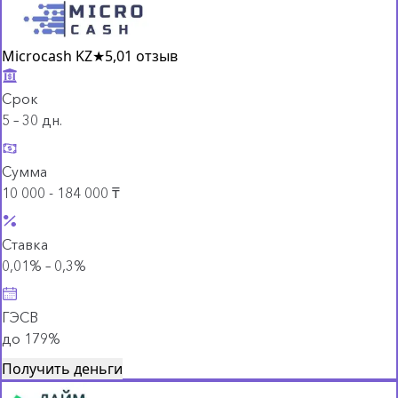
Microcash KZ
★
5,0
1 отзыв
Срок
5 – 30 дн.
Сумма
10 000 - 184 000 ₸
Ставка
0,01% – 0,3%
ГЭСВ
до 179%
Получить деньги