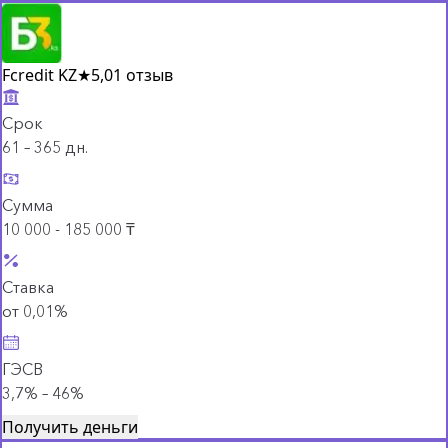
Fcredit KZ
★
5,0
1 отзыв
Срок
61 – 365 дн.
Сумма
10 000 - 185 000 ₸
Ставка
от 0,01%
ГЭСВ
3,7% – 46%
Получить деньги