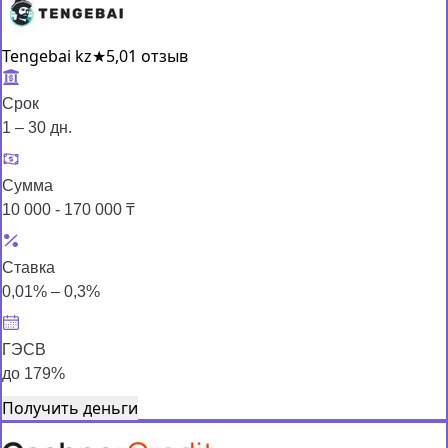
Tengebai kz
★
5,0
1 отзыв
Срок
1 – 30 дн.
Сумма
10 000 - 170 000 ₸
Ставка
0,01% – 0,3%
ГЭСВ
до 179%
Получить деньги