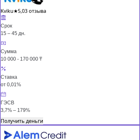
Kviku
★
5,0
3 отзыва
Срок
15 – 45 дн.
Сумма
10 000 - 170 000 ₸
Ставка
от 0,01%
ГЭСВ
3,7% – 179%
Получить деньги