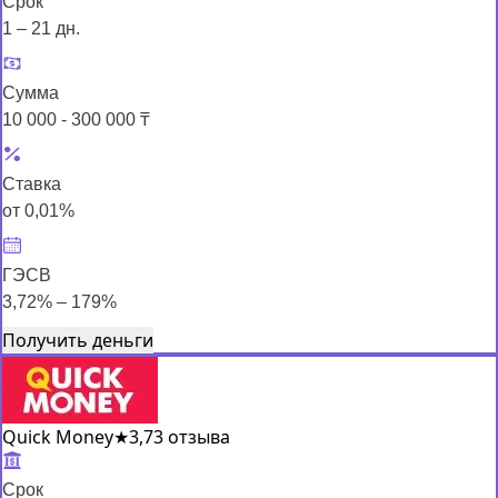
Срок
1 – 21 дн.
Сумма
10 000 - 300 000 ₸
Ставка
от 0,01%
ГЭСВ
3,72% – 179%
Получить деньги
Quick Money
★
3,7
3 отзыва
Срок