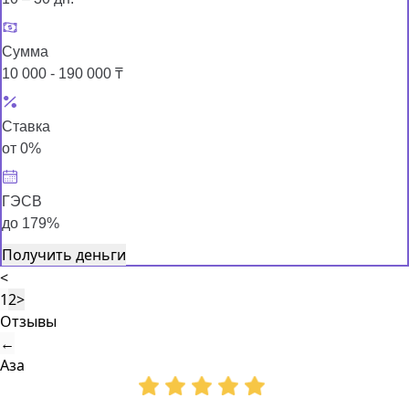
Сумма
10 000 - 190 000 ₸
Ставка
от 0%
ГЭСВ
до 179%
Получить деньги
<
1
2
>
Отзывы
←
Аза