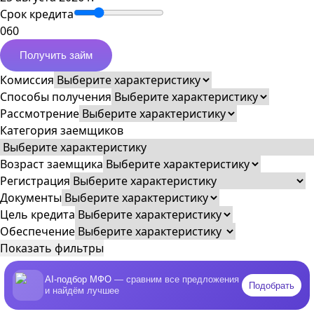
Срок кредита
0
60
Получить займ
Комиссия
Способы получения
Рассмотрение
Категория заемщиков
Возраст заемщика
Регистрация
Документы
Цель кредита
Обеспечение
Показать фильтры
AI-подбор МФО
— сравним все предложения
Подобрать
и найдём лучшее