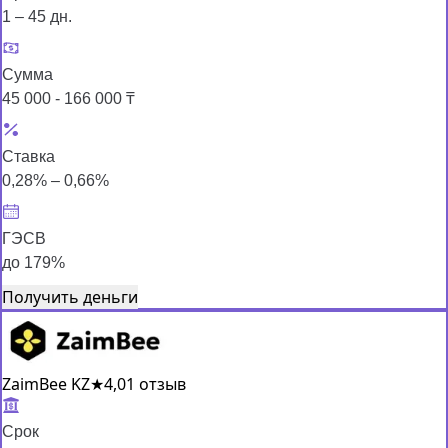
1 – 45 дн.
Сумма
45 000 - 166 000 ₸
Ставка
0,28% – 0,66%
ГЭСВ
до 179%
Получить деньги
ZaimBee KZ
★
4,0
1 отзыв
Срок