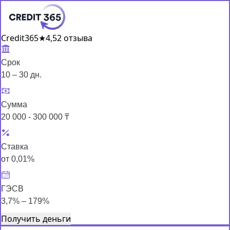
Credit365
★
4,5
2 отзыва
Срок
10 – 30 дн.
Сумма
20 000 - 300 000 ₸
Ставка
от 0,01%
ГЭСВ
3,7% – 179%
Получить деньги