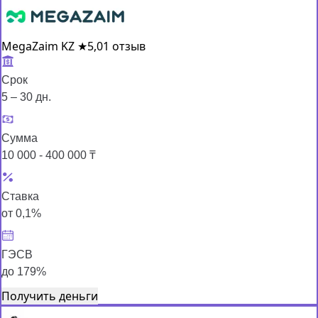
MegaZaim KZ
★
5,0
1 отзыв
Срок
5 – 30 дн.
Сумма
10 000 - 400 000 ₸
Ставка
от 0,1%
ГЭСВ
до 179%
Получить деньги