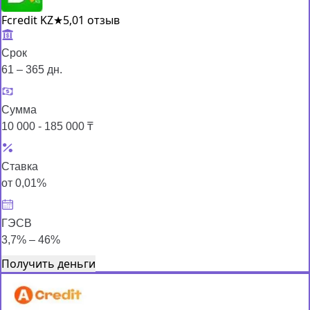
Fcredit KZ
★
5,0
1 отзыв
Срок
61 – 365 дн.
Сумма
10 000 - 185 000 ₸
Ставка
от 0,01%
ГЭСВ
3,7% – 46%
Получить деньги