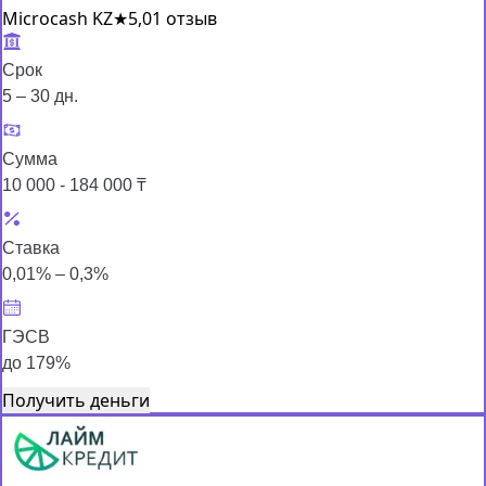
Microcash KZ
★
5,0
1 отзыв
Срок
5 – 30 дн.
Сумма
10 000 - 184 000 ₸
Ставка
0,01% – 0,3%
ГЭСВ
до 179%
Получить деньги