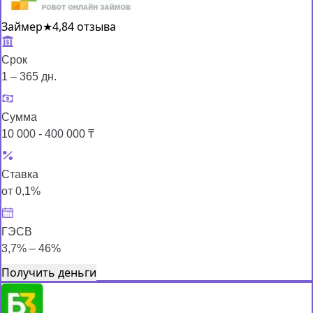
Займер
★
4,8
4 отзыва
Срок
1 – 365 дн.
Сумма
10 000 - 400 000 ₸
Ставка
от 0,1%
ГЭСВ
3,7% – 46%
Получить деньги