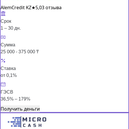
AlemCredit KZ
★
5,0
3 отзыва
Срок
1 – 30 дн.
Сумма
25 000 - 375 000 ₸
Ставка
от 0,1%
ГЭСВ
36,5% – 179%
Получить деньги