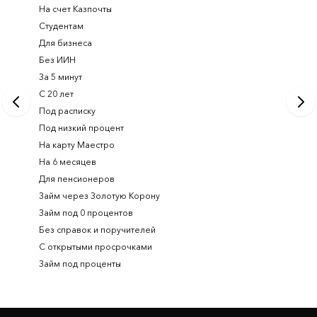
На счет Казпочты
Новые и
Студентам
Получить
Для бизнеса
Займ ден
Без ИИН
Лучшие 
За 5 минут
Срочный
С 20 лет
Займ на 
Под расписку
Займ онл
Под низкий процент
На карту Маестро
На 6 месяцев
Для пенсионеров
Займ через Золотую Корону
Займ под 0 процентов
Без справок и поручителей
С открытыми просрочками
Займ под проценты