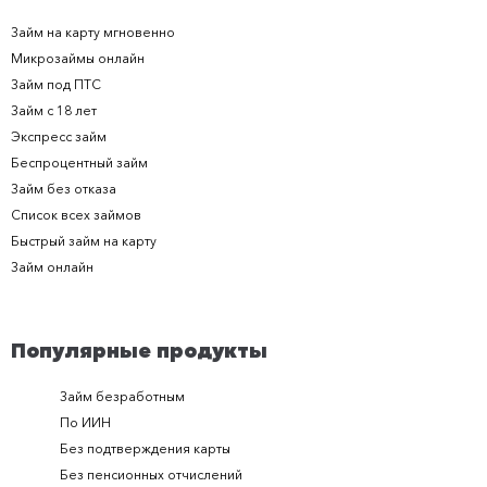
Займ на карту мгновенно
Микрозаймы онлайн
Займ под ПТС
Займ с 18 лет
Экспресс займ
Беспроцентный займ
Займ без отказа
Список всех займов
Быстрый займ на карту
Займ онлайн
Популярные продукты
Займ безработным
Займ за 
По ИИН
Займ в п
Без подтверждения карты
Долгоср
Без пенсионных отчислений
Займ с п