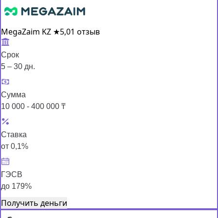
MegaZaim KZ
★
5,0
1 отзыв
Срок
5 – 30 дн.
Сумма
10 000 - 400 000 ₸
Ставка
от 0,1%
ГЭСВ
до 179%
Получить деньги