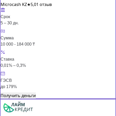
Microcash KZ
★
5,0
1 отзыв
Срок
5 – 30 дн.
Сумма
10 000 - 184 000 ₸
Ставка
0,01% – 0,3%
ГЭСВ
до 179%
Получить деньги