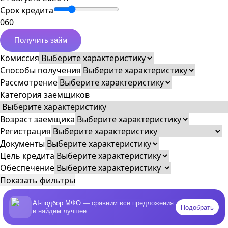
Срок кредита
0
60
Получить займ
Комиссия
Способы получения
Рассмотрение
Категория заемщиков
Возраст заемщика
Регистрация
Документы
Цель кредита
Обеспечение
Показать фильтры
AI-подбор МФО
— сравним все предложения
Подобрать
и найдём лучшее