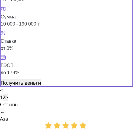
Сумма
10 000 - 190 000 ₸
Ставка
от 0%
ГЭСВ
до 179%
Получить деньги
<
1
2
>
Отзывы
←
Аза