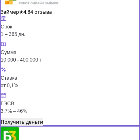
Займер
★
4,8
4 отзыва
Срок
1 – 365 дн.
Сумма
10 000 - 400 000 ₸
Ставка
от 0,1%
ГЭСВ
3,7% – 46%
Получить деньги