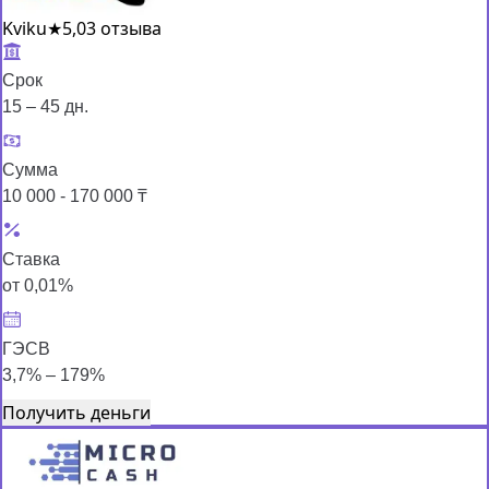
Kviku
★
5,0
3 отзыва
Срок
15 – 45 дн.
Сумма
10 000 - 170 000 ₸
Ставка
от 0,01%
ГЭСВ
3,7% – 179%
Получить деньги