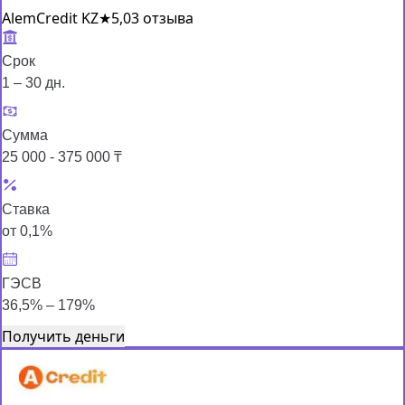
AlemCredit KZ
★
5,0
3 отзыва
Срок
1 – 30 дн.
Сумма
25 000 - 375 000 ₸
Ставка
от 0,1%
ГЭСВ
36,5% – 179%
Получить деньги