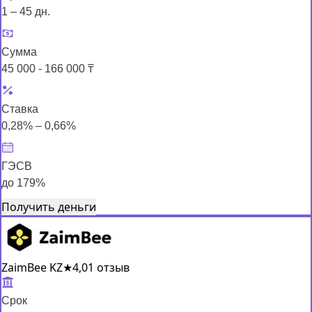
1 – 45 дн.
Сумма
45 000 - 166 000 ₸
Ставка
0,28% – 0,66%
ГЭСВ
до 179%
Получить деньги
ZaimBee KZ
★
4,0
1 отзыв
Срок