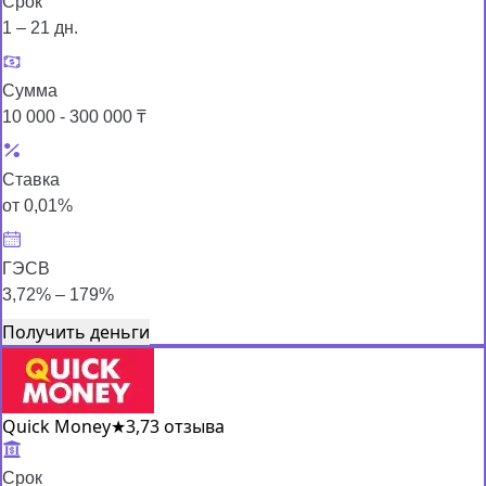
Срок
1 – 21 дн.
Сумма
10 000 - 300 000 ₸
Ставка
от 0,01%
ГЭСВ
3,72% – 179%
Получить деньги
Quick Money
★
3,7
3 отзыва
Срок