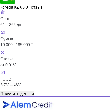
Fcredit KZ
★
5,0
1 отзыв
Срок
61 – 365 дн.
Сумма
10 000 - 185 000 ₸
Ставка
от 0,01%
ГЭСВ
3,7% – 46%
Получить деньги