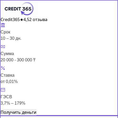
Credit365
★
4,5
2 отзыва
Срок
10 – 30 дн.
Сумма
20 000 - 300 000 ₸
Ставка
от 0,01%
ГЭСВ
3,7% – 179%
Получить деньги