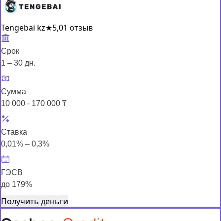
Tengebai kz
★
5,0
1 отзыв
Срок
1 – 30 дн.
Сумма
10 000 - 170 000 ₸
Ставка
0,01% – 0,3%
ГЭСВ
до 179%
Получить деньги