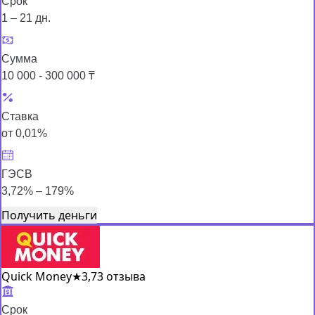
Срок
1 – 21 дн.
Сумма
10 000 - 300 000 ₸
Ставка
от 0,01%
ГЭСВ
3,72% – 179%
Получить деньги
Quick Money
★
3,7
3 отзыва
Срок