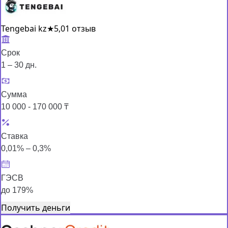
Tengebai kz
★
5,0
1 отзыв
Срок
1 – 30 дн.
Сумма
10 000 - 170 000 ₸
Ставка
0,01% – 0,3%
ГЭСВ
до 179%
Получить деньги