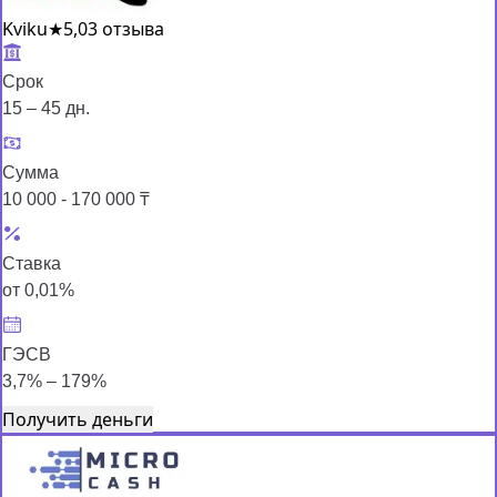
Kviku
★
5,0
3 отзыва
Срок
15 – 45 дн.
Сумма
10 000 - 170 000 ₸
Ставка
от 0,01%
ГЭСВ
3,7% – 179%
Получить деньги