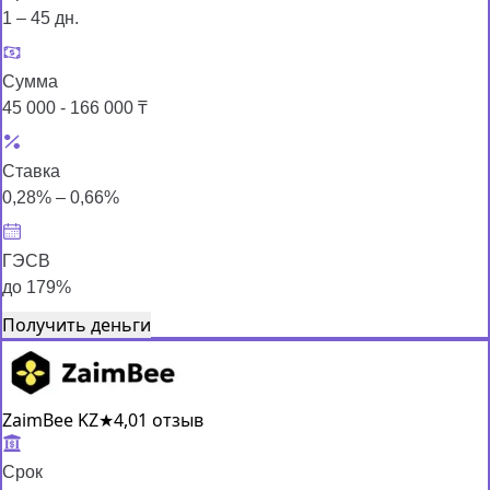
1 – 45 дн.
Сумма
45 000 - 166 000 ₸
Ставка
0,28% – 0,66%
ГЭСВ
до 179%
Получить деньги
ZaimBee KZ
★
4,0
1 отзыв
Срок