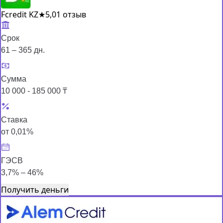
Fcredit KZ
★
5,0
1 отзыв
Срок
61 – 365 дн.
Сумма
10 000 - 185 000 ₸
Ставка
от 0,01%
ГЭСВ
3,7% – 46%
Получить деньги