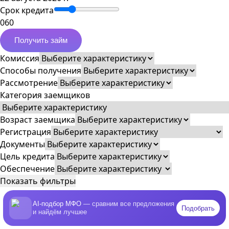
Срок кредита
0
60
Получить займ
Комиссия
Способы получения
Рассмотрение
Категория заемщиков
Возраст заемщика
Регистрация
Документы
Цель кредита
Обеспечение
Показать фильтры
AI-подбор МФО
— сравним все предложения
Подобрать
и найдём лучшее