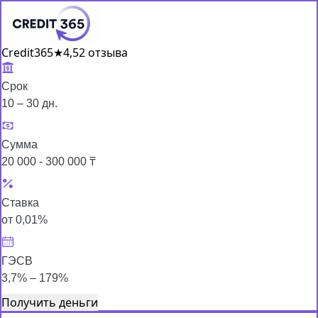
Credit365
★
4,5
2 отзыва
Срок
10 – 30 дн.
Сумма
20 000 - 300 000 ₸
Ставка
от 0,01%
ГЭСВ
3,7% – 179%
Получить деньги