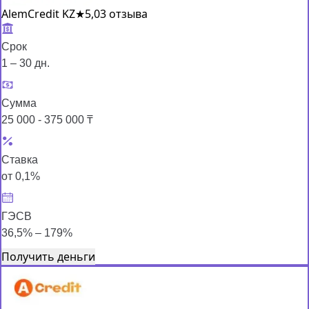
AlemCredit KZ
★
5,0
3 отзыва
Срок
1 – 30 дн.
Сумма
25 000 - 375 000 ₸
Ставка
от 0,1%
ГЭСВ
36,5% – 179%
Получить деньги