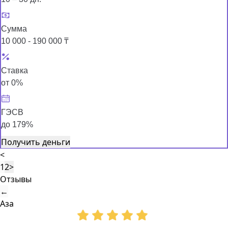
Сумма
10 000 - 190 000 ₸
Ставка
от 0%
ГЭСВ
до 179%
Получить деньги
<
1
2
>
Отзывы
←
Аза