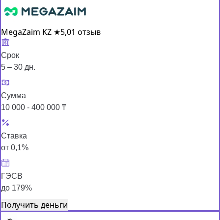
MegaZaim KZ
★
5,0
1 отзыв
Срок
5 – 30 дн.
Сумма
10 000 - 400 000 ₸
Ставка
от 0,1%
ГЭСВ
до 179%
Получить деньги