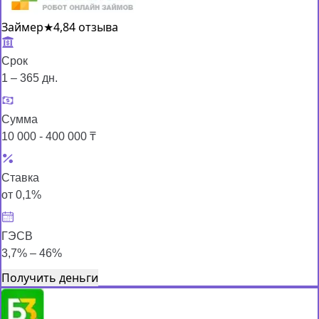
Займер
★
4,8
4 отзыва
Срок
1 – 365 дн.
Сумма
10 000 - 400 000 ₸
Ставка
от 0,1%
ГЭСВ
3,7% – 46%
Получить деньги