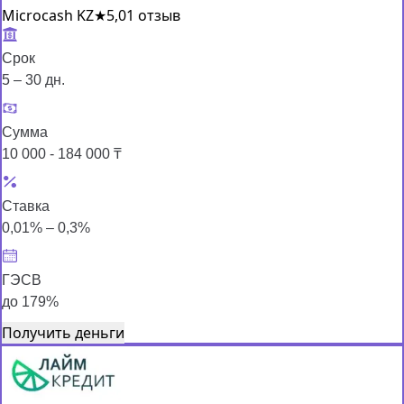
Microcash KZ
★
5,0
1 отзыв
Срок
5 – 30 дн.
Сумма
10 000 - 184 000 ₸
Ставка
0,01% – 0,3%
ГЭСВ
до 179%
Получить деньги