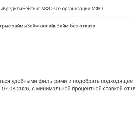
ы
Кредиты
Рейтинг МФО
Все организации МФО
трые займы
Займ онлайн
Займ без отказа
аться удобными фильтрами и подобрать подходящее 
07.08.2026, с минимальной процентной ставкой от 