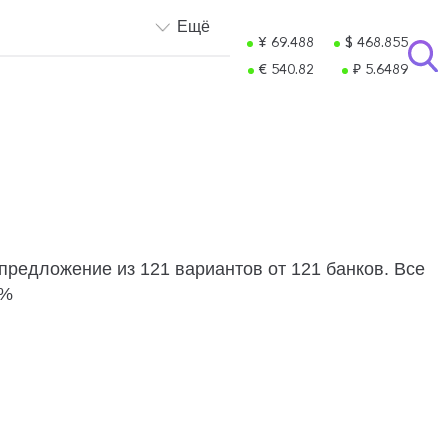
Ещё
¥ 69.488
$ 468.855
€ 540.82
₽ 5.6489
предложение из 121 вариантов от 121 банков. Все
0%