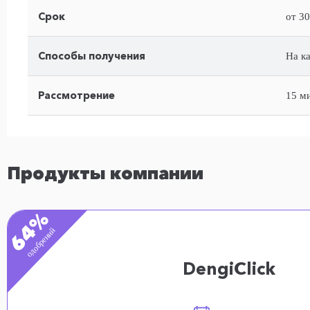
Срок
от 30
Способы получения
На к
Рассмотрение
15 м
Продукты компании
64%
одобрений
DengiClick