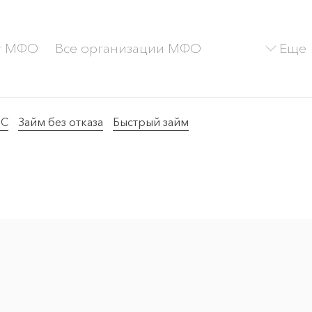
Еще
г МФО
Все организации МФО
ТС
Займ без отказа
Быстрый займ