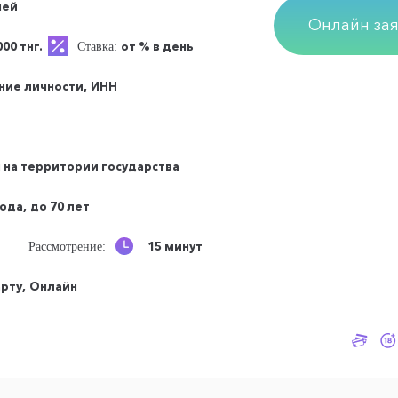
ней
Онлайн зая
000 тнг.
от % в день
Ставка:
ние личности,
ИНН
 на территории государства
года,
до 70 лет
15 минут
Рассмотрение:
арту,
Онлайн