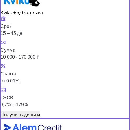
Kviku
★
5,0
3 отзыва
Срок
15 – 45 дн.
Сумма
10 000 - 170 000 ₸
Ставка
от 0,01%
ГЭСВ
3,7% – 179%
Получить деньги