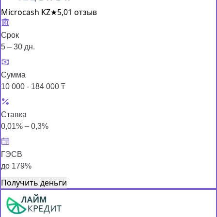
Microcash KZ
★
5,0
1 отзыв
Срок
5 – 30 дн.
Сумма
10 000 - 184 000 ₸
Ставка
0,01% – 0,3%
ГЭСВ
до 179%
Получить деньги