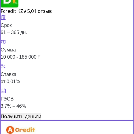
Fcredit KZ
★
5,0
1 отзыв
Срок
61 – 365 дн.
Сумма
10 000 - 185 000 ₸
Ставка
от 0,01%
ГЭСВ
3,7% – 46%
Получить деньги