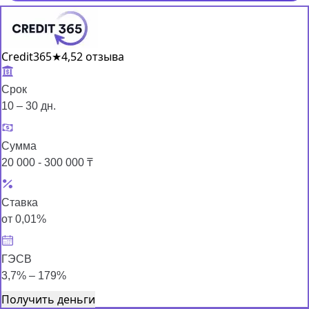
Credit365
★
4,5
2 отзыва
Срок
10 – 30 дн.
Сумма
20 000 - 300 000 ₸
Ставка
от 0,01%
ГЭСВ
3,7% – 179%
Получить деньги