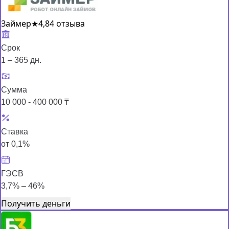
Займер
★
4,8
4 отзыва
Срок
1 – 365 дн.
Сумма
10 000 - 400 000 ₸
Ставка
от 0,1%
ГЭСВ
3,7% – 46%
Получить деньги