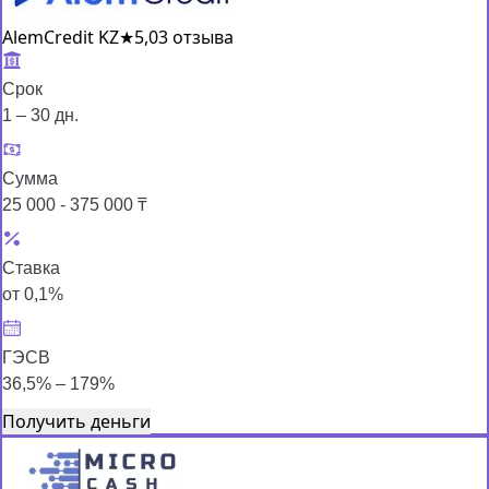
AlemCredit KZ
★
5,0
3 отзыва
Срок
1 – 30 дн.
Сумма
25 000 - 375 000 ₸
Ставка
от 0,1%
ГЭСВ
36,5% – 179%
Получить деньги