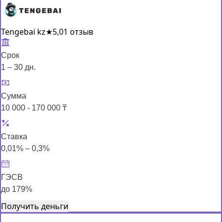
Tengebai kz
★
5,0
1 отзыв
Срок
1 – 30 дн.
Сумма
10 000 - 170 000 ₸
Ставка
0,01% – 0,3%
ГЭСВ
до 179%
Получить деньги