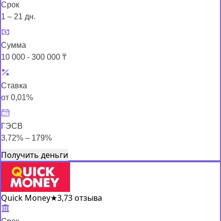
Срок
1 – 21 дн.
Сумма
10 000 - 300 000 ₸
Ставка
от 0,01%
ГЭСВ
3,72% – 179%
Получить деньги
Quick Money
★
3,7
3 отзыва