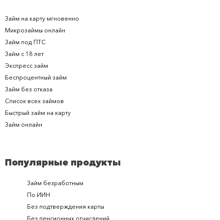
Займ на карту мгновенно
Микрозаймы онлайн
Займ под ПТС
Займ с 18 лет
Экспресс займ
Беспроцентный займ
Займ без отказа
Список всех займов
Быстрый займ на карту
Займ онлайн
Популярные продукты
Займ безработным
Займ за 
По ИИН
Займ в п
Без подтверждения карты
Долгоср
Без пенсионных отчислений
Займ с п