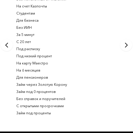
На счет Казпочты
Новые и
Студентам
Получить
Для бизнеса
Займ ден
Без ИИН
Лучшие 
За 5 минут
Срочный
С 20 лет
Займ на 
Под расписку
Займ онл
Под низкий процент
На карту Маестро
На 6 месяцев
Для пенсионеров
Займ через Золотую Корону
Займ под 0 процентов
Без справок и поручителей
С открытыми просрочками
Займ под проценты