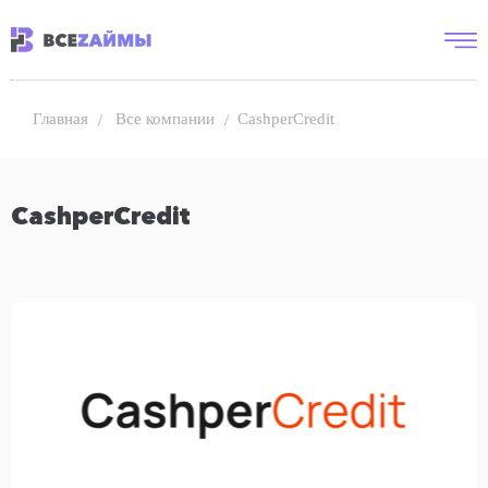
Все компании
CashperCredit
Главная
CashperCredit