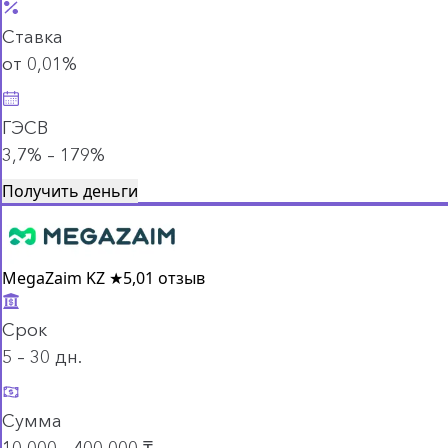
Ставка
от 0,01%
ГЭСВ
3,7% – 179%
Получить деньги
MegaZaim KZ
★
5,0
1 отзыв
Срок
5 – 30 дн.
Сумма
10 000 - 400 000 ₸