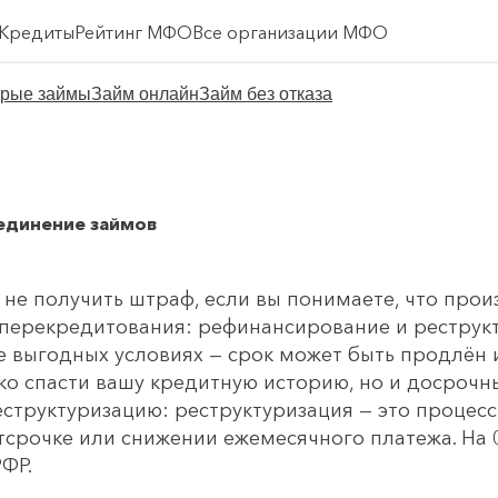
Кредиты
Рейтинг МФО
Все организации МФО
рые займы
Займ онлайн
Займ без отказа
ъединение займов
 не получить штраф, если вы понимаете, что про
ты перекредитования: рефинансирование и рестру
 выгодных условиях — срок может быть продлён 
ко спасти вашу кредитную историю, но и досрочн
структуризацию: реструктуризация — это процесс
тсрочке или снижении ежемесячного платежа. На 0
РФР.