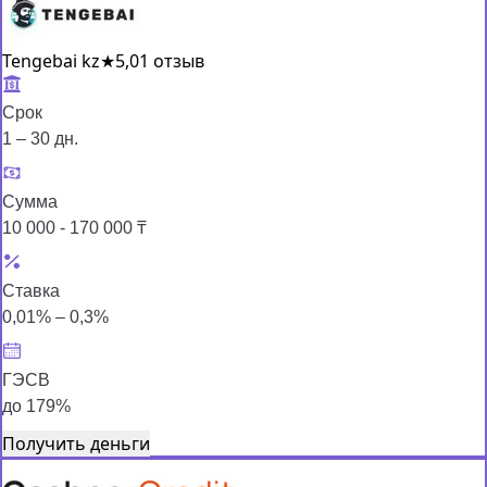
Tengebai kz
★
5,0
1 отзыв
Срок
1 – 30 дн.
Сумма
10 000 - 170 000 ₸
Ставка
0,01% – 0,3%
ГЭСВ
до 179%
Получить деньги