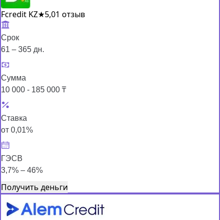
Fcredit KZ
★
5,0
1 отзыв
Срок
61 – 365 дн.
Сумма
10 000 - 185 000 ₸
Ставка
от 0,01%
ГЭСВ
3,7% – 46%
Получить деньги