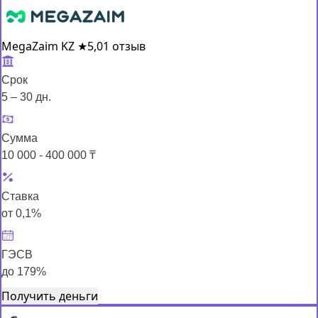
MegaZaim KZ
★
5,0
1 отзыв
Срок
5 – 30 дн.
Сумма
10 000 - 400 000 ₸
Ставка
от 0,1%
ГЭСВ
до 179%
Получить деньги