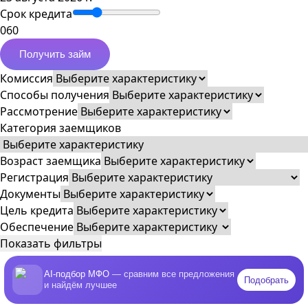
Срок кредита
0
60
Получить займ
Комиссия
Способы получения
Рассмотрение
Категория заемщиков
Возраст заемщика
Регистрация
Документы
Цель кредита
Обеспечение
Показать фильтры
AI-подбор МФО
— сравним все предложения
Подобрать
и найдём лучшее