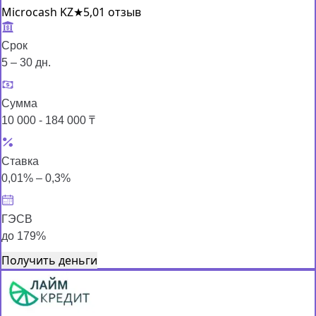
Microcash KZ
★
5,0
1 отзыв
Срок
5 – 30 дн.
Сумма
10 000 - 184 000 ₸
Ставка
0,01% – 0,3%
ГЭСВ
до 179%
Получить деньги