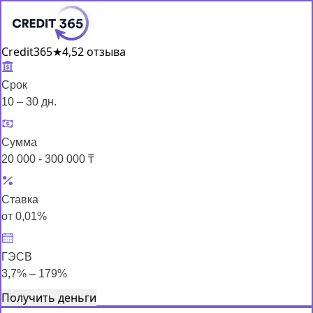
Credit365
★
4,5
2 отзыва
Срок
10 – 30 дн.
Сумма
20 000 - 300 000 ₸
Ставка
от 0,01%
ГЭСВ
3,7% – 179%
Получить деньги