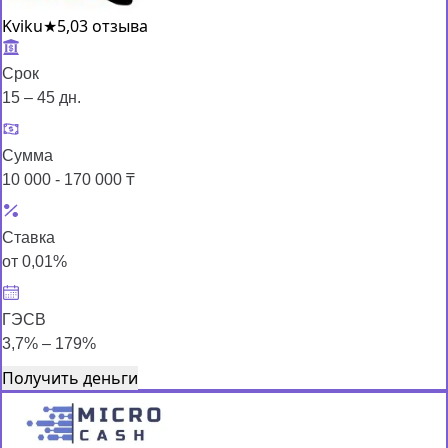
Kviku
★
5,0
3 отзыва
Срок
15 – 45 дн.
Сумма
10 000 - 170 000 ₸
Ставка
от 0,01%
ГЭСВ
3,7% – 179%
Получить деньги