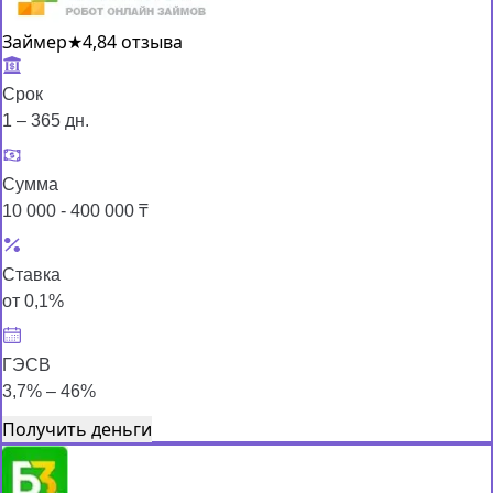
Займер
★
4,8
4 отзыва
Срок
1 – 365 дн.
Сумма
10 000 - 400 000 ₸
Ставка
от 0,1%
ГЭСВ
3,7% – 46%
Получить деньги