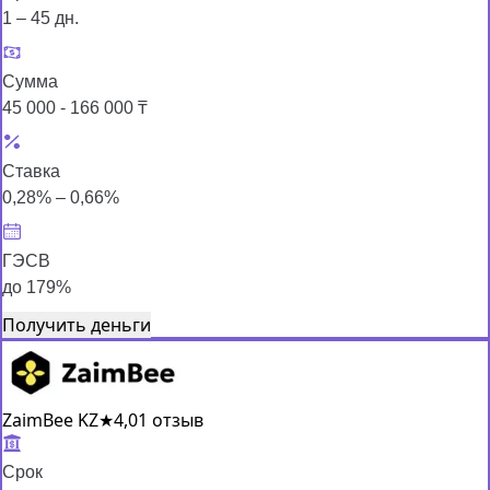
1 – 45 дн.
Сумма
45 000 - 166 000 ₸
Ставка
0,28% – 0,66%
ГЭСВ
до 179%
Получить деньги
ZaimBee KZ
★
4,0
1 отзыв
Срок