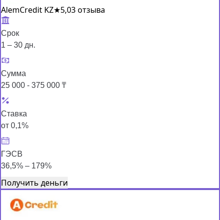
AlemCredit KZ
★
5,0
3 отзыва
Срок
1 – 30 дн.
Сумма
25 000 - 375 000 ₸
Ставка
от 0,1%
ГЭСВ
36,5% – 179%
Получить деньги