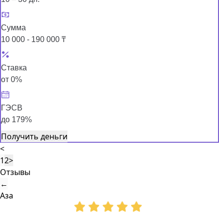
Сумма
10 000 - 190 000 ₸
Ставка
от 0%
ГЭСВ
до 179%
Получить деньги
<
1
2
>
Отзывы
←
Аза