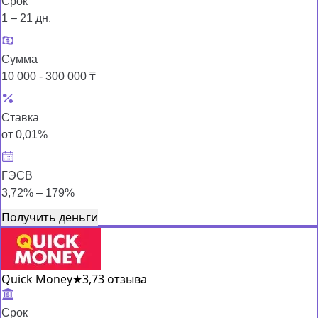
Срок
1 – 21 дн.
Сумма
10 000 - 300 000 ₸
Ставка
от 0,01%
ГЭСВ
3,72% – 179%
Получить деньги
Quick Money
★
3,7
3 отзыва
Срок