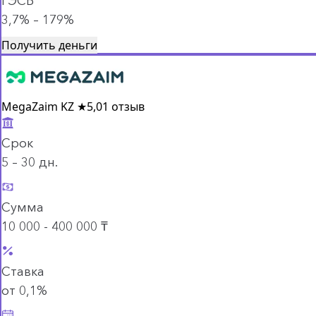
ГЭСВ
3,7% – 179%
Получить деньги
MegaZaim KZ
★
5,0
1 отзыв
Срок
5 – 30 дн.
Сумма
10 000 - 400 000 ₸
Ставка
от 0,1%