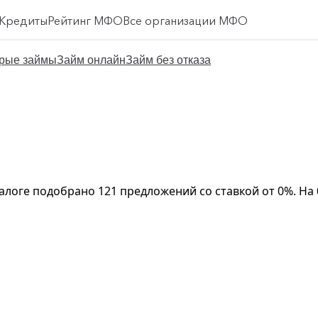
Кредиты
Рейтинг МФО
Все организации МФО
рые займы
Займ онлайн
Займ без отказа
алоге подобрано 121 предложений со ставкой от 0%. На