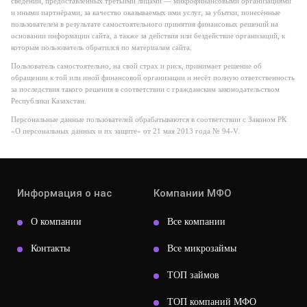
сведений, предоставленных третьими лицами — микрофинансовыми организациями
и иными партнёрами, за качество оказываемых ими услуг, за убытки, понесённые
пользователем в результате самостоятельного принятия финансовых решений на
основании информации сайта, а также за действия или бездействие организаций, к
которым пользователь обратился по материалам сайта.
Пользователь самостоятельно, на свой страх и риск, принимает решение об
обращении к той или иной финансовой организации и несёт полную ответственность
за последствия такого решения в соответствии с гражданским законодательством
Республики Казахстан.
Персональные данные пользователей обрабатываются в соответствии с Законом РК
«О персональных данных и их защите» от 21 мая 2013 года № 94-V.
Информация о нас
Компании МФО
О компании
Все компании
Контакты
Все микрозаймы
ТОП займов
ТОП компаний МФО