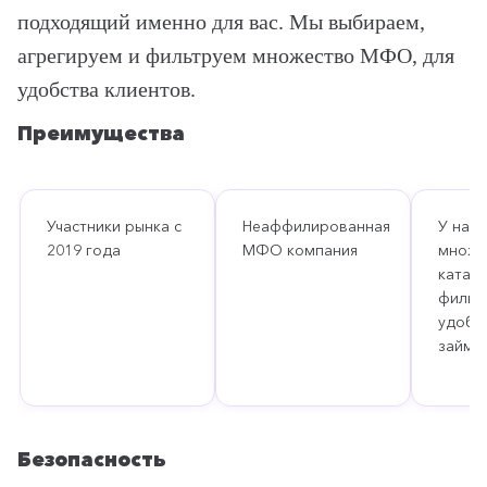
подходящий именно для вас. Мы выбираем,
агрегируем и фильтруем множество МФО, для
удобства клиентов.
Преимущества
Участники рынка с
Неаффилированная
У нас 
2019 года
МФО компания
множе
катало
фильт
удобс
займа
Безопасность