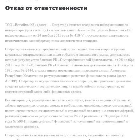
Отказ от ответственности
ТОО «Всезаймы.КЗ» (далее — Оператор) является владельцем информационного
интернет-ресурса vsezaimy.kz в соответствии с Законом Республики Казахстан «Об
информатизации» от 24 ноября 2015 года № 418-V и осуществляет деятельность
исключительно как информационно-аналитическая площадка.
Оператор не является микрофинансовой организацией, банком второго уровня,
кредитным товариществом или иным субъектом финансового рынка, деятельность
которых регулируется Законом РК «О микрофинансовой деятельности» от 26 ноября
2012 года № 56-V, Законом РК «О банках и банковской деятельности» от 31 августа
1995 года № 2444, а также иными нормативными правовыми актами Агентства
Республики Казахстан по регулированию и развитию финансового рынка (далее —
АРРФР). Оператор не осуществляет банковские операции, не привлекает денежные
средства физических и юридических лиц, не выдаёт займы и микрокредиты, не
является стороной каких-либо финансовых сделок.
Вся информация, размещённая на сайте vsezaimy.kz, включая сведения об условиях
займов, процентных ставках, сроках и требованиях микрофинансовых организаций,
носит исключительно ознакомительный и справочный характер, не является офертой,
рекламой финансовых услуг в смысле Закона РК «О рекламе» от 19 декабря 2003
года № 508-II, индивидуальной финансовой консультацией или рекомендацией к
заключению договора.
Оператор не несёт ответственности за достоверность, актуальность и полноту