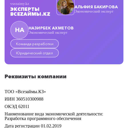
vsezaimy.kz
АЛЬФИЯ БАКИРОВА
ЭКСПЕРТЫ
Экономический эксперт
ВСЕZAЙМЫ.KZ
НАЗИРБЕК АХМЕТОВ
НА
Экономический эксперт
Команда разработки
Юридический отдел
Реквизиты компании
ТОО «Всезаймы.КЗ»
ИИН
360510300988
ОКЭД 62011
Наименование вида экономической деятельности:
Разработка программного обеспечения
Дата регистрации
01.02.2019