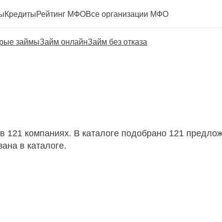
ы
Кредиты
Рейтинг МФО
Все организации МФО
рые займы
Займ онлайн
Займ без отказа
в 121 компаниях. В каталоге подобрано 121 предложе
ана в каталоге.