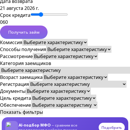
Дата возврата
21 августа 2026 г.
Срок кредита
0
60
Получить займ
Комиссия
Способы получения
Рассмотрение
Категория заемщиков
Возраст заемщика
Регистрация
Документы
Цель кредита
Обеспечение
Показать фильтры
AI-подбор МФО
— сравним все
Подобрать
предложения и найдём лучшее