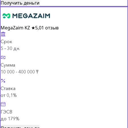
Получить деньги
MegaZaim KZ
★
5,0
1 отзыв
Срок
5 – 30 дн.
Сумма
10 000 - 400 000 ₸
Ставка
от 0,1%
ГЭСВ
до 179%