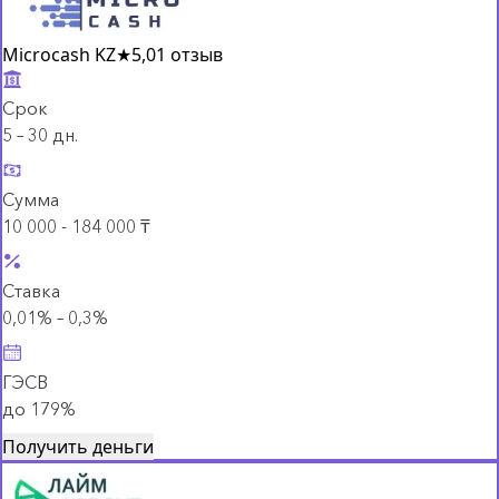
Microcash KZ
★
5,0
1 отзыв
Срок
5 – 30 дн.
Сумма
10 000 - 184 000 ₸
Ставка
0,01% – 0,3%
ГЭСВ
до 179%
Получить деньги