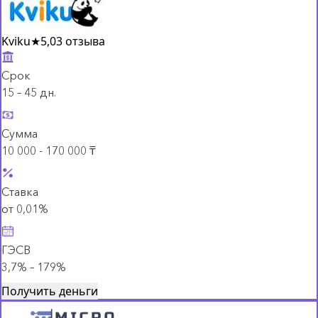
Kviku
★
5,0
3 отзыва
Срок
15 – 45 дн.
Сумма
10 000 - 170 000 ₸
Ставка
от 0,01%
ГЭСВ
3,7% – 179%
Получить деньги