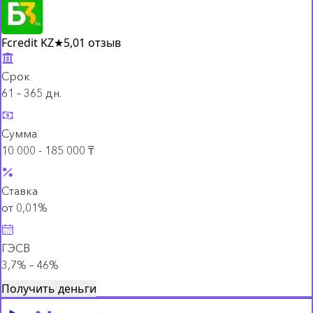
Fcredit KZ
★
5,0
1 отзыв
Срок
61 – 365 дн.
Сумма
10 000 - 185 000 ₸
Ставка
от 0,01%
ГЭСВ
3,7% – 46%
Получить деньги