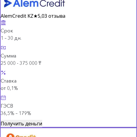
AlemCredit KZ
★
5,0
3 отзыва
Срок
1 – 30 дн.
Сумма
25 000 - 375 000 ₸
Ставка
от 0,1%
ГЭСВ
36,5% – 179%
Получить деньги