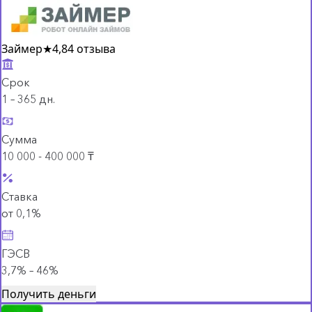
Займер
★
4,8
4 отзыва
Срок
1 – 365 дн.
Сумма
10 000 - 400 000 ₸
Ставка
от 0,1%
ГЭСВ
3,7% – 46%
Получить деньги