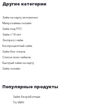
Другие категории
Займ на карту мгновенно
Микрозаймы онлайн
Займ под ПТС
Займ с 18 лет
Экспресс займ
Беспроцентный займ
Займ без отказа
Список всех займов
Быстрый займ на карту
Займ онлайн
Популярные продукты
Займ безработным
Займ за 
По ИИН
Займ в п