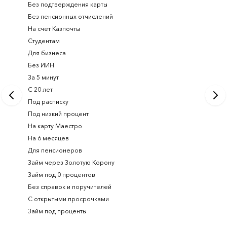
Без подтверждения карты
Долгоср
Без пенсионных отчислений
Займ с п
На счет Казпочты
Новые и
Студентам
Получить
Для бизнеса
Займ ден
Без ИИН
Лучшие 
За 5 минут
Срочный
С 20 лет
Займ на 
Под расписку
Займ онл
Под низкий процент
На карту Маестро
На 6 месяцев
Для пенсионеров
Займ через Золотую Корону
Займ под 0 процентов
Без справок и поручителей
С открытыми просрочками
Займ под проценты