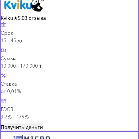
Kviku
★
5,0
3 отзыва
Срок
15 – 45 дн.
Сумма
10 000 - 170 000 ₸
Ставка
от 0,01%
ГЭСВ
3,7% – 179%
Получить деньги