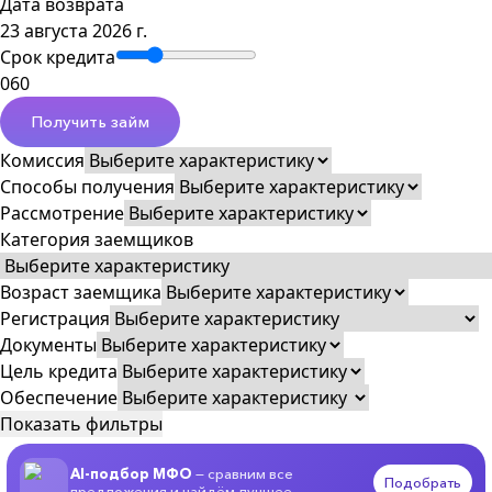
Дата возврата
23 августа 2026 г.
Срок кредита
0
60
Получить займ
Комиссия
Способы получения
Рассмотрение
Категория заемщиков
Возраст заемщика
Регистрация
Документы
Цель кредита
Обеспечение
Показать фильтры
AI-подбор МФО
— сравним все
Подобрать
предложения и найдём лучшее