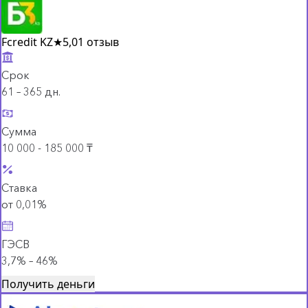
Fcredit KZ
★
5,0
1 отзыв
Срок
61 – 365 дн.
Сумма
10 000 - 185 000 ₸
Ставка
от 0,01%
ГЭСВ
3,7% – 46%
Получить деньги