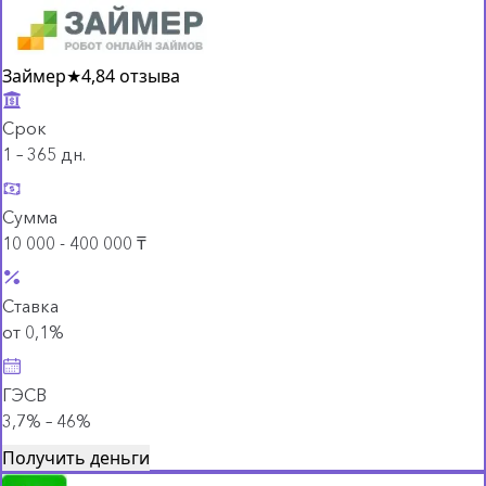
Займер
★
4,8
4 отзыва
Срок
1 – 365 дн.
Сумма
10 000 - 400 000 ₸
Ставка
от 0,1%
ГЭСВ
3,7% – 46%
Получить деньги