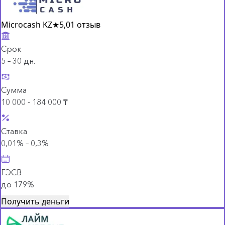
Microcash KZ
★
5,0
1 отзыв
Срок
5 – 30 дн.
Сумма
10 000 - 184 000 ₸
Ставка
0,01% – 0,3%
ГЭСВ
до 179%
Получить деньги