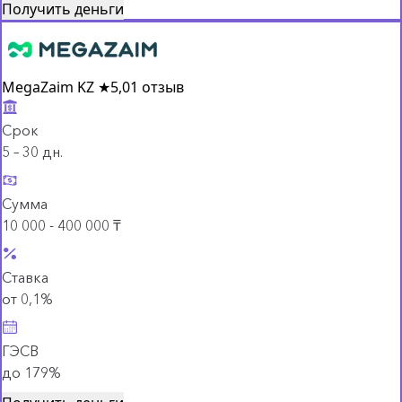
Получить деньги
MegaZaim KZ
★
5,0
1 отзыв
Срок
5 – 30 дн.
Сумма
10 000 - 400 000 ₸
Ставка
от 0,1%
ГЭСВ
до 179%