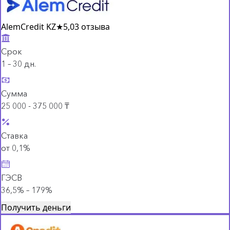
AlemCredit KZ
★
5,0
3 отзыва
Срок
1 – 30 дн.
Сумма
25 000 - 375 000 ₸
Ставка
от 0,1%
ГЭСВ
36,5% – 179%
Получить деньги