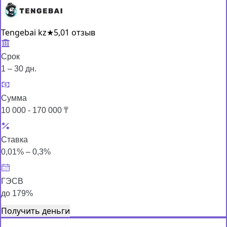
Tengebai kz
★
5,0
1 отзыв
Срок
1 – 30 дн.
Сумма
10 000 - 170 000 ₸
Ставка
0,01% – 0,3%
ГЭСВ
до 179%
Получить деньги