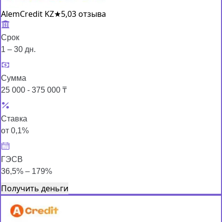
AlemCredit KZ
★
5,0
3 отзыва
Срок
1 – 30 дн.
Сумма
25 000 - 375 000 ₸
Ставка
от 0,1%
ГЭСВ
36,5% – 179%
Получить деньги