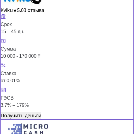
Kviku
★
5,0
3 отзыва
Срок
15 – 45 дн.
Сумма
10 000 - 170 000 ₸
Ставка
от 0,01%
ГЭСВ
3,7% – 179%
Получить деньги