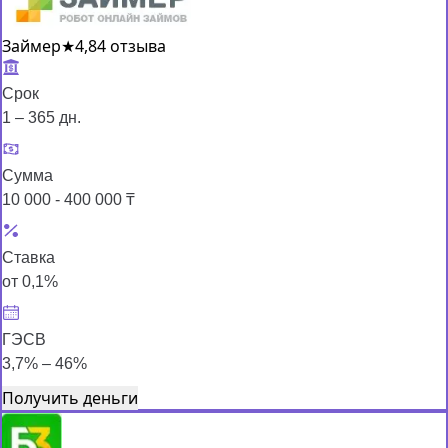
Займер
★
4,8
4 отзыва
Срок
1 – 365 дн.
Сумма
10 000 - 400 000 ₸
Ставка
от 0,1%
ГЭСВ
3,7% – 46%
Получить деньги