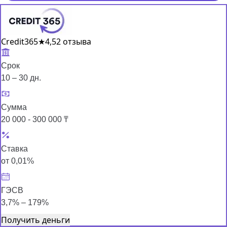
Credit365
★
4,5
2 отзыва
Срок
10 – 30 дн.
Сумма
20 000 - 300 000 ₸
Ставка
от 0,01%
ГЭСВ
3,7% – 179%
Получить деньги