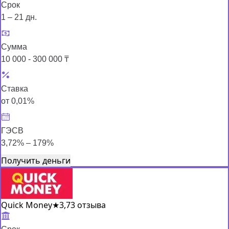
Срок
1 – 21 дн.
Сумма
10 000 - 300 000 ₸
Ставка
от 0,01%
ГЭСВ
3,72% – 179%
Получить деньги
Quick Money
★
3,7
3 отзыва