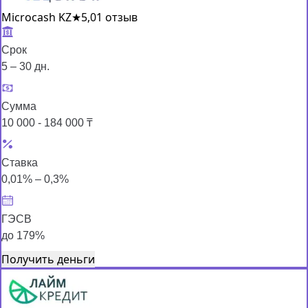
Microcash KZ
★
5,0
1 отзыв
Срок
5 – 30 дн.
Сумма
10 000 - 184 000 ₸
Ставка
0,01% – 0,3%
ГЭСВ
до 179%
Получить деньги