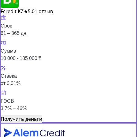
Fcredit KZ
★
5,0
1 отзыв
Срок
61 – 365 дн.
Сумма
10 000 - 185 000 ₸
Ставка
от 0,01%
ГЭСВ
3,7% – 46%
Получить деньги