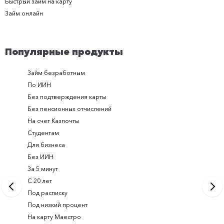
Быстрый займ на карту
Займ онлайн
Популярные продукты
Займ безработным
Займ за 
По ИИН
Займ в п
Без подтверждения карты
Долгоср
Без пенсионных отчислений
Займ с п
На счет Казпочты
Новые и
Студентам
Получить
Для бизнеса
Займ ден
Без ИИН
Лучшие 
За 5 минут
Срочный
С 20 лет
Займ на 
Под расписку
Займ онл
Под низкий процент
На карту Маестро