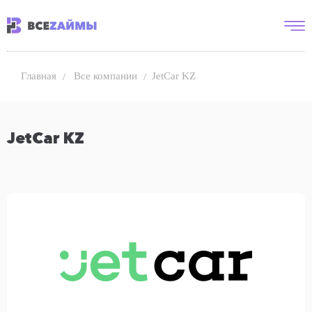
Все компании
JetCar KZ
Главная
JetCar KZ