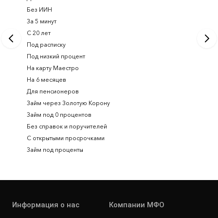
Без ИИН
Лучшие 
За 5 минут
Срочный
С 20 лет
Займ на 
Под расписку
Займ онл
Под низкий процент
На карту Маестро
На 6 месяцев
Для пенсионеров
Займ через Золотую Корону
Займ под 0 процентов
Без справок и поручителей
С открытыми просрочками
Займ под проценты
Информация о нас
Компании МФО