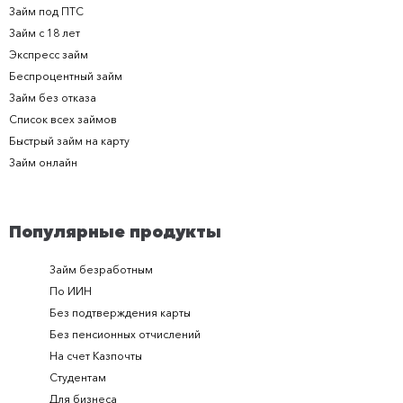
Займ под ПТС
Займ с 18 лет
Экспресс займ
Беспроцентный займ
Займ без отказа
Список всех займов
Быстрый займ на карту
Займ онлайн
Популярные продукты
Займ безработным
Займ за 
По ИИН
Займ в п
Без подтверждения карты
Долгоср
Без пенсионных отчислений
Займ с п
На счет Казпочты
Новые и
Студентам
Получить
Для бизнеса
Займ ден