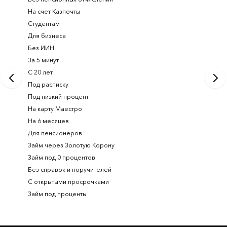
На счет Казпочты
Новые и
Студентам
Получить
Для бизнеса
Займ ден
Без ИИН
Лучшие 
За 5 минут
Срочный
С 20 лет
Займ на 
Под расписку
Займ онл
Под низкий процент
На карту Маестро
На 6 месяцев
Для пенсионеров
Займ через Золотую Корону
Займ под 0 процентов
Без справок и поручителей
С открытыми просрочками
Займ под проценты