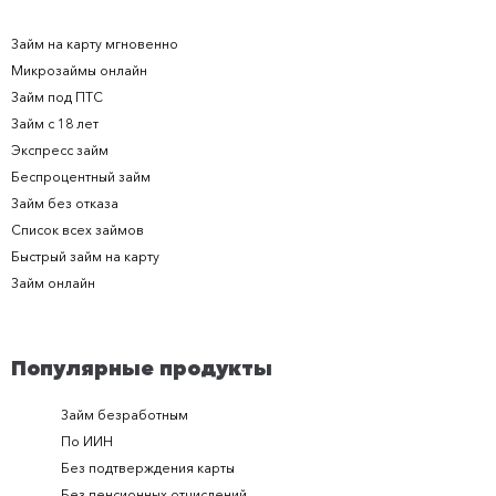
Займ на карту мгновенно
Микрозаймы онлайн
Займ под ПТС
Займ с 18 лет
Экспресс займ
Беспроцентный займ
Займ без отказа
Список всех займов
Быстрый займ на карту
Займ онлайн
Популярные продукты
Займ безработным
Займ за 
По ИИН
Займ в п
Без подтверждения карты
Долгоср
Без пенсионных отчислений
Займ с п