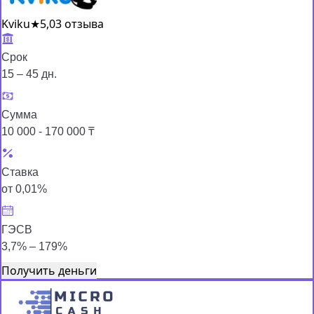
Kviku
★
5,0
3 отзыва
Срок
15 – 45 дн.
Сумма
10 000 - 170 000 ₸
Ставка
от 0,01%
ГЭСВ
3,7% – 179%
Получить деньги