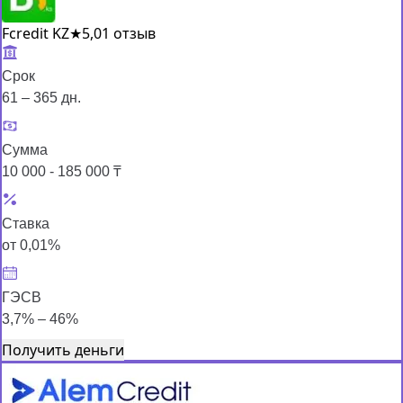
Fcredit KZ
★
5,0
1 отзыв
Срок
61 – 365 дн.
Сумма
10 000 - 185 000 ₸
Ставка
от 0,01%
ГЭСВ
3,7% – 46%
Получить деньги