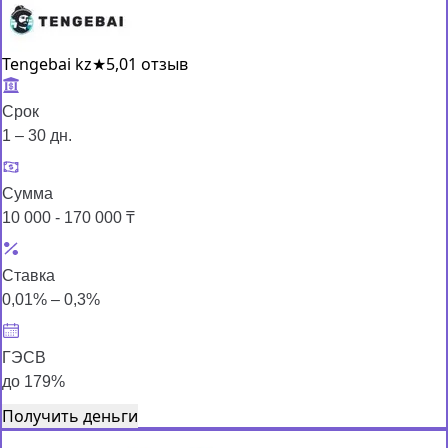
Tengebai kz
★
5,0
1 отзыв
Срок
1 – 30 дн.
Сумма
10 000 - 170 000 ₸
Ставка
0,01% – 0,3%
ГЭСВ
до 179%
Получить деньги