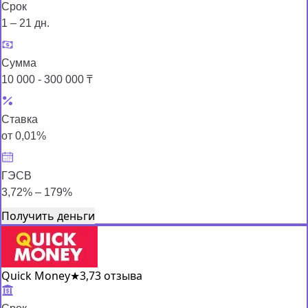
Срок
1 – 21 дн.
Сумма
10 000 - 300 000 ₸
Ставка
от 0,01%
ГЭСВ
3,72% – 179%
Получить деньги
Quick Money
★
3,7
3 отзыва