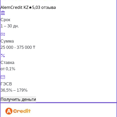
AlemCredit KZ
★
5,0
3 отзыва
Срок
1 – 30 дн.
Сумма
25 000 - 375 000 ₸
Ставка
от 0,1%
ГЭСВ
36,5% – 179%
Получить деньги