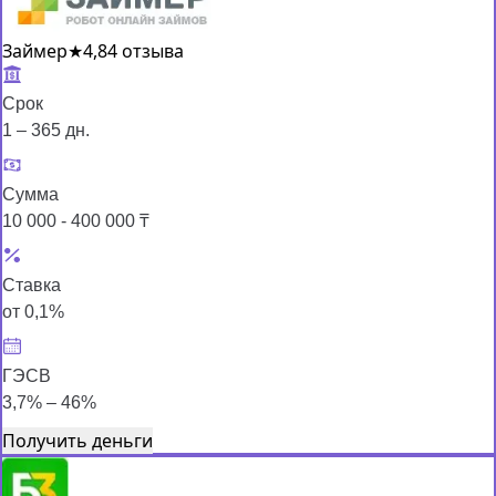
Займер
★
4,8
4 отзыва
Срок
1 – 365 дн.
Сумма
10 000 - 400 000 ₸
Ставка
от 0,1%
ГЭСВ
3,7% – 46%
Получить деньги