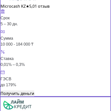
Microcash KZ
★
5,0
1 отзыв
Срок
5 – 30 дн.
Сумма
10 000 - 184 000 ₸
Ставка
0,01% – 0,3%
ГЭСВ
до 179%
Получить деньги