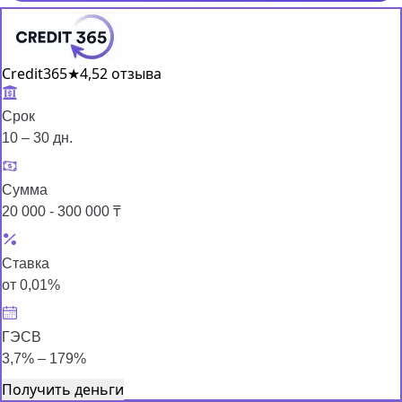
Credit365
★
4,5
2 отзыва
Срок
10 – 30 дн.
Сумма
20 000 - 300 000 ₸
Ставка
от 0,01%
ГЭСВ
3,7% – 179%
Получить деньги