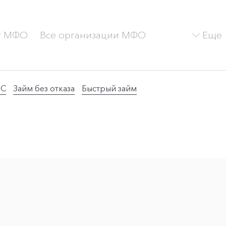
Еще
г МФО
Все организации МФО
ТС
Займ без отказа
Быстрый займ