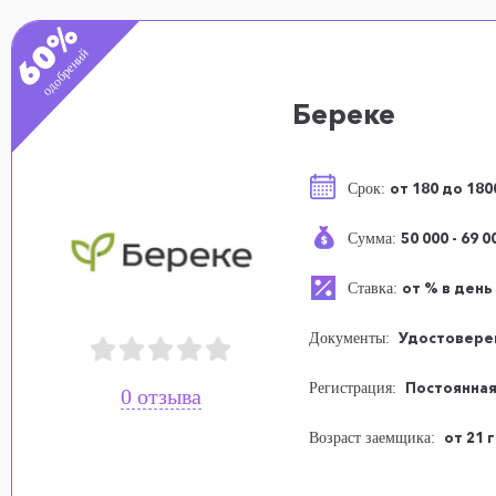
60%
одобрений
Береке
от 180 до 18
Срок:
50 000 - 69 0
Сумма:
от % в день
Ставка:
Удостовере
Документы:
Постоянная
Регистрация:
0 отзыва
от 21 
Возраст заемщика: