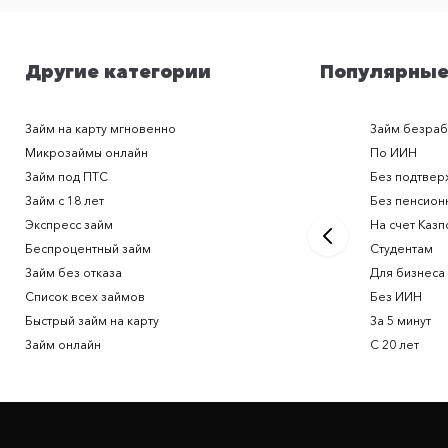
Другие категории
Популярные
Займ на карту мгновенно
Займ безра
Микрозаймы онлайн
По ИИН
Займ под ПТС
Без подтвер
Займ с 18 лет
Без пенсион
Экспресс займ
На счет Казп
Беспроцентный займ
Студентам
Займ без отказа
Для бизнеса
Список всех займов
Без ИИН
Быстрый займ на карту
За 5 минут
Займ онлайн
С 20 лет