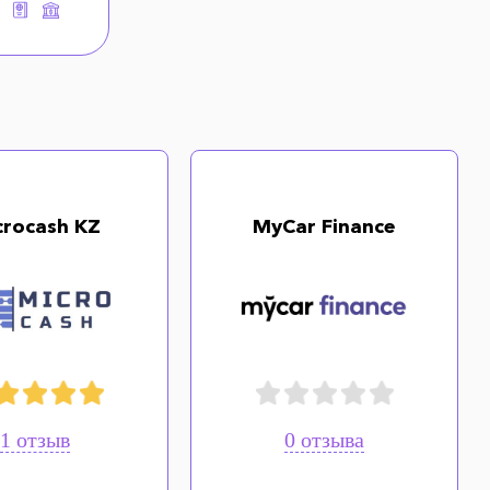
crocash KZ
MyCar Finance
1 отзыв
0 отзыва