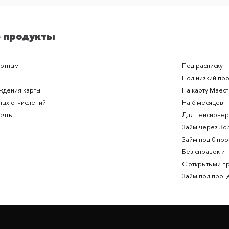
 продукты
ботным
Под расписку
Под низкий пр
ждения карты
На карту Маес
ных отчислений
На 6 месяцев
очты
Для пенсионе
Займ через Зо
Займ под 0 пр
Без справок и
С открытыми п
Займ под проц