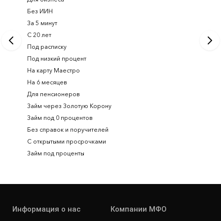
Без ИИН
Лучшие 
За 5 минут
Срочный
С 20 лет
Займ на 
Под расписку
Займ онл
Под низкий процент
На карту Маестро
На 6 месяцев
Для пенсионеров
Займ через Золотую Корону
Займ под 0 процентов
Без справок и поручителей
С открытыми просрочками
Займ под проценты
Информация о нас
Компании МФО