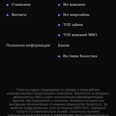
О компании
Все компании
Контакты
Все микрозаймы
ТОП займов
ТОП компаний МФО
Полезная информация
Банки
Все банки Казахстана
Поиск выгодных предложений по займам, а также рейтинг
микрофинансовых организаций в Казахстане. Vsezaimy.kz не связаны с
деятельностью МФО и носит исключительно рекомендательный
характер. Все предложения и компании, являются лучшими или
выгодными исключительно по мнению специалистов Vsezaimy.kz. За
качество предоставленных услуг со стороны МФО/МКК - компания
Vsezaimy.kz ответственности не несет. Vsezaimy.kz является
информационной площадкой, и предоставляет лишь ознакомительную