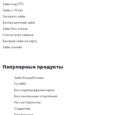
Займ под ПТС
Займ с 18 лет
Экспресс займ
Беспроцентный займ
Займ без отказа
Список всех займов
Быстрый займ на карту
Займ онлайн
Популярные продукты
Займ безработным
Займ за 
По ИИН
Займ в п
Без подтверждения карты
Долгоср
Без пенсионных отчислений
Займ с п
На счет Казпочты
Новые и
Студентам
Получить
Для бизнеса
Займ ден