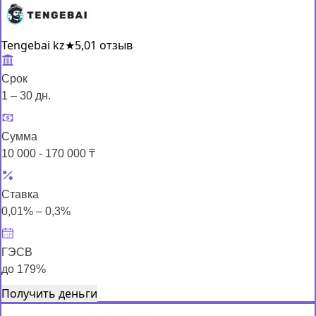
Tengebai kz
★
5,0
1 отзыв
Срок
1 – 30 дн.
Сумма
10 000 - 170 000 ₸
Ставка
0,01% – 0,3%
ГЭСВ
до 179%
Получить деньги