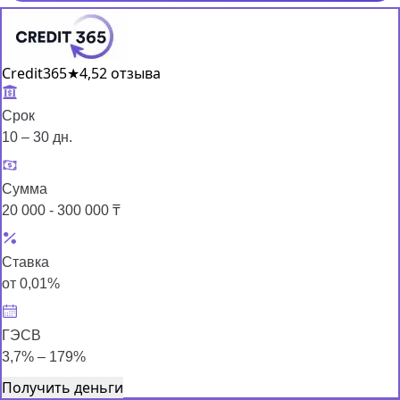
Credit365
★
4,5
2 отзыва
Срок
10 – 30 дн.
Сумма
20 000 - 300 000 ₸
Ставка
от 0,01%
ГЭСВ
3,7% – 179%
Получить деньги