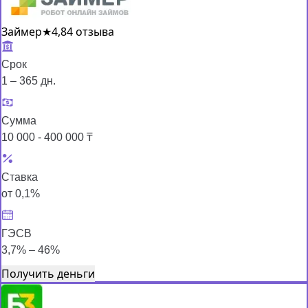
Займер
★
4,8
4 отзыва
Срок
1 – 365 дн.
Сумма
10 000 - 400 000 ₸
Ставка
от 0,1%
ГЭСВ
3,7% – 46%
Получить деньги