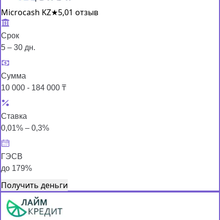
Microcash KZ
★
5,0
1 отзыв
Срок
5 – 30 дн.
Сумма
10 000 - 184 000 ₸
Ставка
0,01% – 0,3%
ГЭСВ
до 179%
Получить деньги