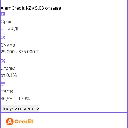
AlemCredit KZ
★
5,0
3 отзыва
Срок
1 – 30 дн.
Сумма
25 000 - 375 000 ₸
Ставка
от 0,1%
ГЭСВ
36,5% – 179%
Получить деньги