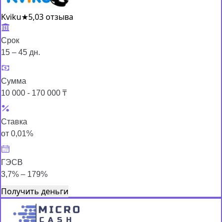
Kviku
★
5,0
3 отзыва
Срок
15 – 45 дн.
Сумма
10 000 - 170 000 ₸
Ставка
от 0,01%
ГЭСВ
3,7% – 179%
Получить деньги