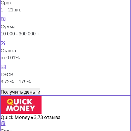
Срок
1 – 21 дн.
Сумма
10 000 - 300 000 ₸
Ставка
от 0,01%
ГЭСВ
3,72% – 179%
Получить деньги
Quick Money
★
3,7
3 отзыва