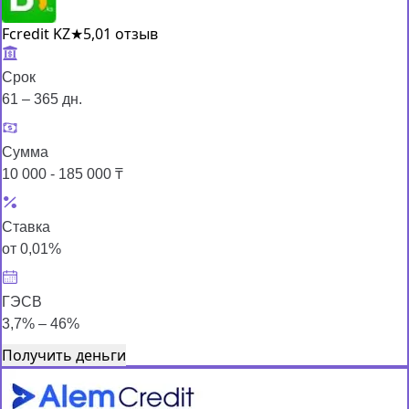
Fcredit KZ
★
5,0
1 отзыв
Срок
61 – 365 дн.
Сумма
10 000 - 185 000 ₸
Ставка
от 0,01%
ГЭСВ
3,7% – 46%
Получить деньги