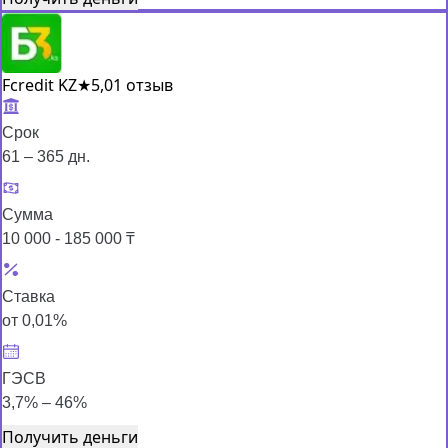
Fcredit KZ
★
5,0
1 отзыв
Срок
61 – 365 дн.
Сумма
10 000 - 185 000 ₸
Ставка
от 0,01%
ГЭСВ
3,7% – 46%
Получить деньги