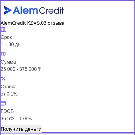
AlemCredit KZ
★
5,0
3 отзыва
Срок
1 – 30 дн.
Сумма
25 000 - 375 000 ₸
Ставка
от 0,1%
ГЭСВ
36,5% – 179%
Получить деньги