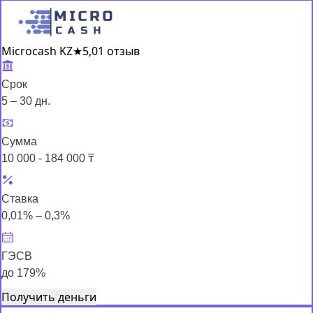
Microcash KZ
★
5,0
1 отзыв
Срок
5 – 30 дн.
Сумма
10 000 - 184 000 ₸
Ставка
0,01% – 0,3%
ГЭСВ
до 179%
Получить деньги