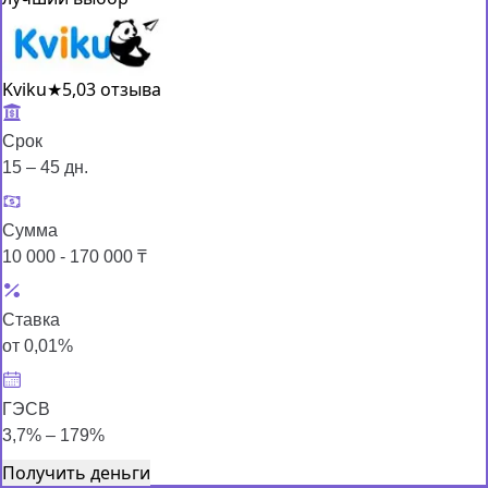
Kviku
★
5,0
3 отзыва
Срок
15 – 45 дн.
Сумма
10 000 - 170 000 ₸
Ставка
от 0,01%
ГЭСВ
3,7% – 179%
Получить деньги