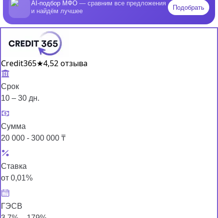
AI-подбор МФО
— сравним все предложения
Подобрать
и найдём лучшее
Credit365
★
4,5
2 отзыва
Срок
10 – 30 дн.
Сумма
20 000 - 300 000 ₸
Ставка
от 0,01%
ГЭСВ
3,7% – 179%