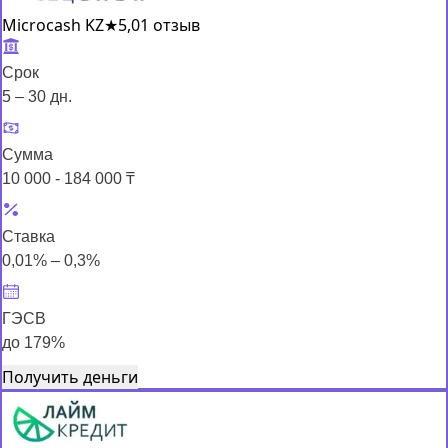
Microcash KZ
★
5,0
1 отзыв
Срок
5 – 30 дн.
Сумма
10 000 - 184 000 ₸
Ставка
0,01% – 0,3%
ГЭСВ
до 179%
Получить деньги