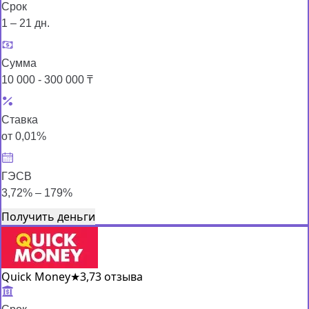
Срок
1 – 21 дн.
Сумма
10 000 - 300 000 ₸
Ставка
от 0,01%
ГЭСВ
3,72% – 179%
Получить деньги
Quick Money
★
3,7
3 отзыва