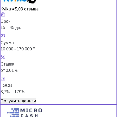
Kviku
★
5,0
3 отзыва
Срок
15 – 45 дн.
Сумма
10 000 - 170 000 ₸
Ставка
от 0,01%
ГЭСВ
3,7% – 179%
Получить деньги