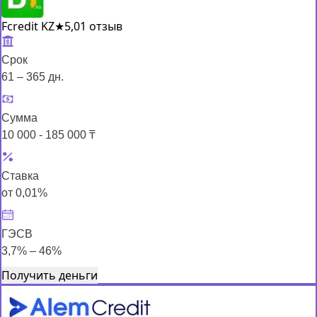
Fcredit KZ
★
5,0
1 отзыв
Срок
61 – 365 дн.
Сумма
10 000 - 185 000 ₸
Ставка
от 0,01%
ГЭСВ
3,7% – 46%
Получить деньги