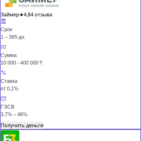
Займер
★
4,8
4 отзыва
Срок
1 – 365 дн.
Сумма
10 000 - 400 000 ₸
Ставка
от 0,1%
ГЭСВ
3,7% – 46%
Получить деньги