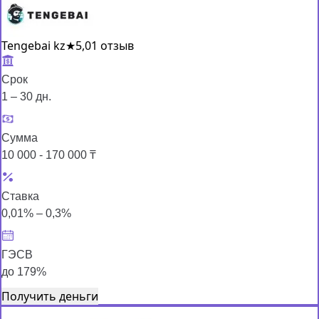
Tengebai kz
★
5,0
1 отзыв
Срок
1 – 30 дн.
Сумма
10 000 - 170 000 ₸
Ставка
0,01% – 0,3%
ГЭСВ
до 179%
Получить деньги