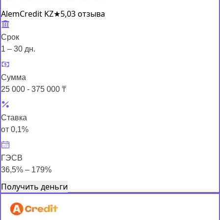
AlemCredit KZ
★
5,0
3 отзыва
Срок
1 – 30 дн.
Сумма
25 000 - 375 000 ₸
Ставка
от 0,1%
ГЭСВ
36,5% – 179%
Получить деньги