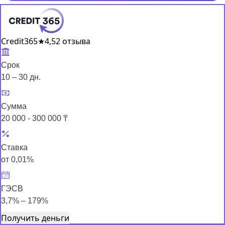
Credit365
★
4,5
2 отзыва
Срок
10 – 30 дн.
Сумма
20 000 - 300 000 ₸
Ставка
от 0,01%
ГЭСВ
3,7% – 179%
Получить деньги