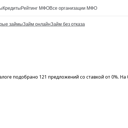
ы
Кредиты
Рейтинг МФО
Все организации МФО
рые займы
Займ онлайн
Займ без отказа
талоге подобрано 121 предложений со ставкой от 0%. На