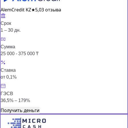
AlemCredit KZ
★
5,0
3 отзыва
Срок
1 – 30 дн.
Сумма
25 000 - 375 000 ₸
Ставка
от 0,1%
ГЭСВ
36,5% – 179%
Получить деньги