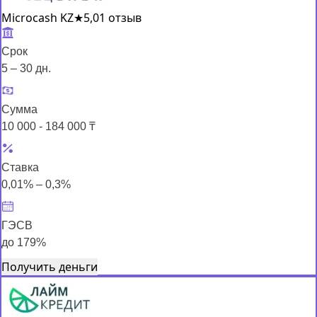
Microcash KZ
★
5,0
1 отзыв
Срок
5 – 30 дн.
Сумма
10 000 - 184 000 ₸
Ставка
0,01% – 0,3%
ГЭСВ
до 179%
Получить деньги