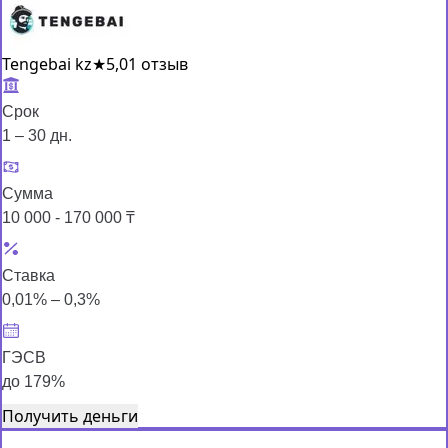
Tengebai kz
★
5,0
1 отзыв
Срок
1 – 30 дн.
Сумма
10 000 - 170 000 ₸
Ставка
0,01% – 0,3%
ГЭСВ
до 179%
Получить деньги