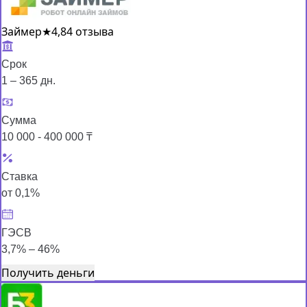
Займер
★
4,8
4 отзыва
Срок
1 – 365 дн.
Сумма
10 000 - 400 000 ₸
Ставка
от 0,1%
ГЭСВ
3,7% – 46%
Получить деньги