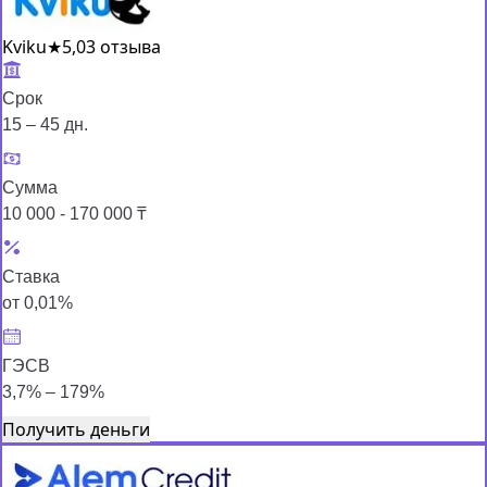
Kviku
★
5,0
3 отзыва
Срок
15 – 45 дн.
Сумма
10 000 - 170 000 ₸
Ставка
от 0,01%
ГЭСВ
3,7% – 179%
Получить деньги