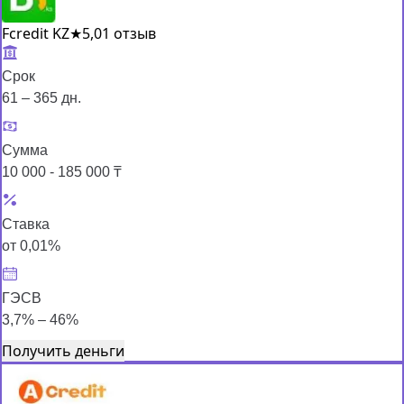
Fcredit KZ
★
5,0
1 отзыв
Срок
61 – 365 дн.
Сумма
10 000 - 185 000 ₸
Ставка
от 0,01%
ГЭСВ
3,7% – 46%
Получить деньги