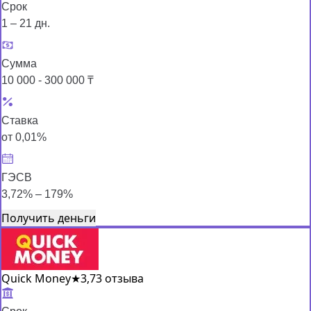
Срок
1 – 21 дн.
Сумма
10 000 - 300 000 ₸
Ставка
от 0,01%
ГЭСВ
3,72% – 179%
Получить деньги
Quick Money
★
3,7
3 отзыва