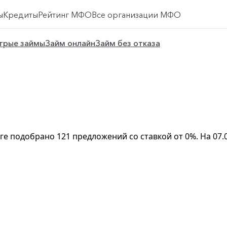
ы
Кредиты
Рейтинг МФО
Все организации МФО
трые займы
Займ онлайн
Займ без отказа
логе подобрано 121 предложений со ставкой от 0%. На 0