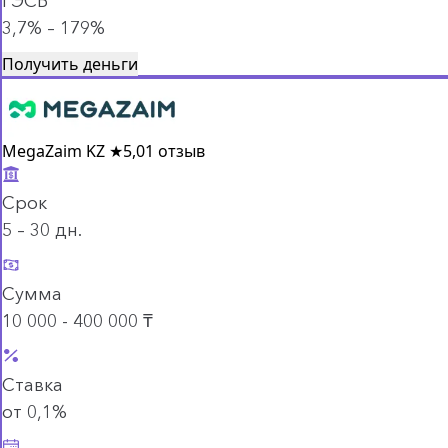
ГЭСВ
3,7% – 179%
Получить деньги
MegaZaim KZ
★
5,0
1 отзыв
Срок
5 – 30 дн.
Сумма
10 000 - 400 000 ₸
Ставка
от 0,1%