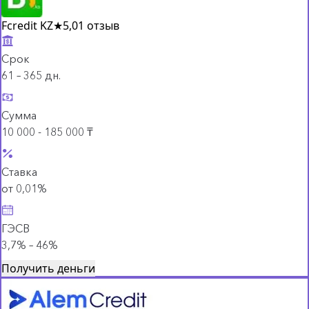
Fcredit KZ
★
5,0
1 отзыв
Срок
61 – 365 дн.
Сумма
10 000 - 185 000 ₸
Ставка
от 0,01%
ГЭСВ
3,7% – 46%
Получить деньги