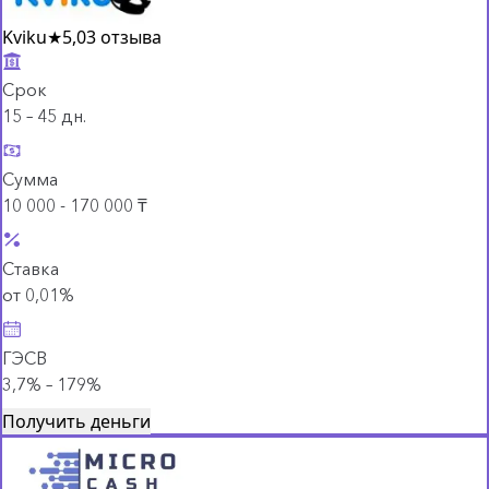
Kviku
★
5,0
3 отзыва
Срок
15 – 45 дн.
Сумма
10 000 - 170 000 ₸
Ставка
от 0,01%
ГЭСВ
3,7% – 179%
Получить деньги