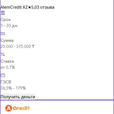
AlemCredit KZ
★
5,0
3 отзыва
Срок
1 – 30 дн.
Сумма
25 000 - 375 000 ₸
Ставка
от 0,1%
ГЭСВ
36,5% – 179%
Получить деньги