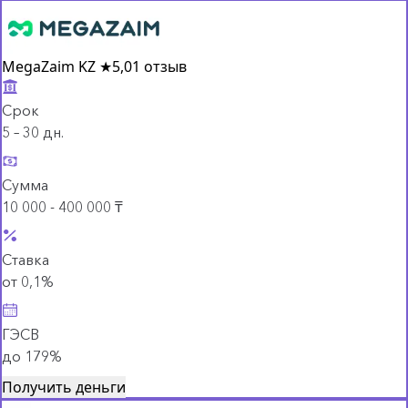
MegaZaim KZ
★
5,0
1 отзыв
Срок
5 – 30 дн.
Сумма
10 000 - 400 000 ₸
Ставка
от 0,1%
ГЭСВ
до 179%
Получить деньги