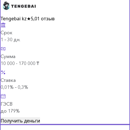
Tengebai kz
★
5,0
1 отзыв
Срок
1 – 30 дн.
Сумма
10 000 - 170 000 ₸
Ставка
0,01% – 0,3%
ГЭСВ
до 179%
Получить деньги