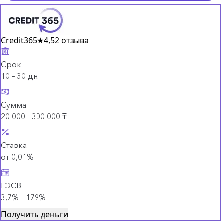
Credit365
★
4,5
2 отзыва
Срок
10 – 30 дн.
Сумма
20 000 - 300 000 ₸
Ставка
от 0,01%
ГЭСВ
3,7% – 179%
Получить деньги