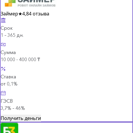
Займер
★
4,8
4 отзыва
Срок
1 – 365 дн.
Сумма
10 000 - 400 000 ₸
Ставка
от 0,1%
ГЭСВ
3,7% – 46%
Получить деньги