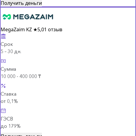
Получить деньги
MegaZaim KZ
★
5,0
1 отзыв
Срок
5 – 30 дн.
Сумма
10 000 - 400 000 ₸
Ставка
от 0,1%
ГЭСВ
до 179%