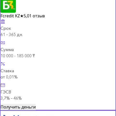
Fcredit KZ
★
5,0
1 отзыв
Срок
61 – 365 дн.
Сумма
10 000 - 185 000 ₸
Ставка
от 0,01%
ГЭСВ
3,7% – 46%
Получить деньги