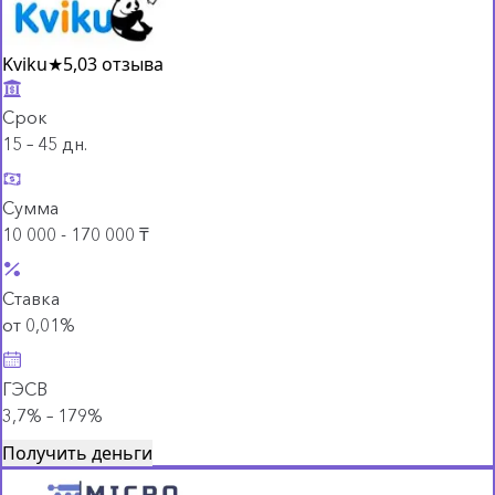
Kviku
★
5,0
3 отзыва
Срок
15 – 45 дн.
Сумма
10 000 - 170 000 ₸
Ставка
от 0,01%
ГЭСВ
3,7% – 179%
Получить деньги