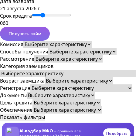
Дата возврата
21 августа 2026 г.
Срок кредита
0
60
Получить займ
Комиссия
Способы получения
Рассмотрение
Категория заемщиков
Возраст заемщика
Регистрация
Документы
Цель кредита
Обеспечение
Показать фильтры
AI-подбор МФО
— сравним все
Подобрать
предложения и найдём лучшее