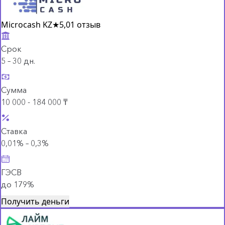
Microcash KZ
★
5,0
1 отзыв
Срок
5 – 30 дн.
Сумма
10 000 - 184 000 ₸
Ставка
0,01% – 0,3%
ГЭСВ
до 179%
Получить деньги