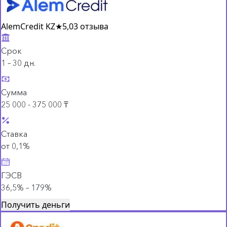
AlemCredit KZ
★
5,0
3 отзыва
Срок
1 – 30 дн.
Сумма
25 000 - 375 000 ₸
Ставка
от 0,1%
ГЭСВ
36,5% – 179%
Получить деньги