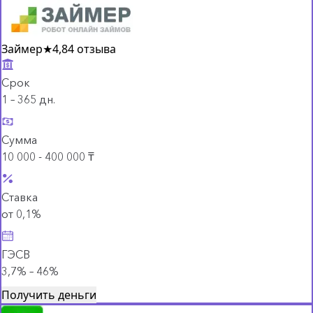
Займер
★
4,8
4 отзыва
Срок
1 – 365 дн.
Сумма
10 000 - 400 000 ₸
Ставка
от 0,1%
ГЭСВ
3,7% – 46%
Получить деньги