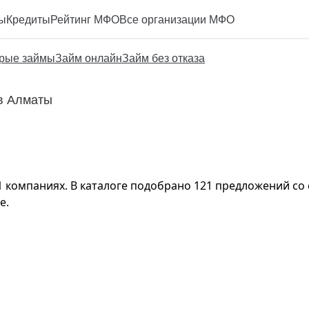
ы
Кредиты
Рейтинг МФО
Все организации МФО
рые займы
Займ онлайн
Займ без отказа
 в Алматы
1 компаниях. В каталоге подобрано 121 предложений со с
е.