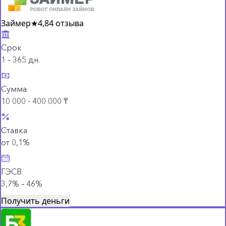
Займер
★
4,8
4 отзыва
Срок
1 – 365 дн.
Сумма
10 000 - 400 000 ₸
Ставка
от 0,1%
ГЭСВ
3,7% – 46%
Получить деньги