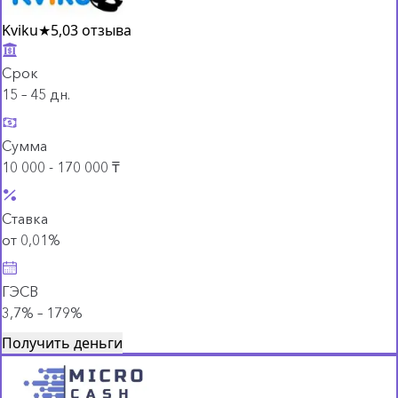
Kviku
★
5,0
3 отзыва
Срок
15 – 45 дн.
Сумма
10 000 - 170 000 ₸
Ставка
от 0,01%
ГЭСВ
3,7% – 179%
Получить деньги