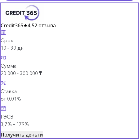
Credit365
★
4,5
2 отзыва
Срок
10 – 30 дн.
Сумма
20 000 - 300 000 ₸
Ставка
от 0,01%
ГЭСВ
3,7% – 179%
Получить деньги