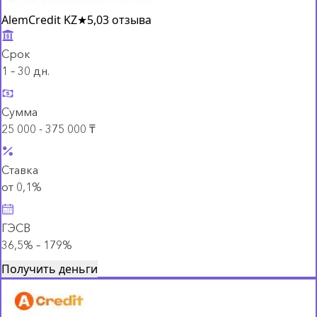
AlemCredit KZ
★
5,0
3 отзыва
Срок
1 – 30 дн.
Сумма
25 000 - 375 000 ₸
Ставка
от 0,1%
ГЭСВ
36,5% – 179%
Получить деньги