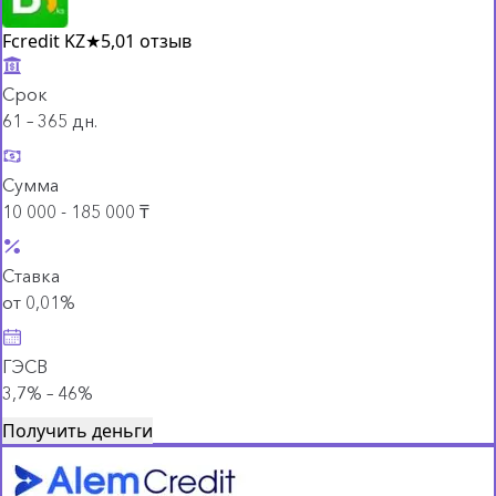
Fcredit KZ
★
5,0
1 отзыв
Срок
61 – 365 дн.
Сумма
10 000 - 185 000 ₸
Ставка
от 0,01%
ГЭСВ
3,7% – 46%
Получить деньги