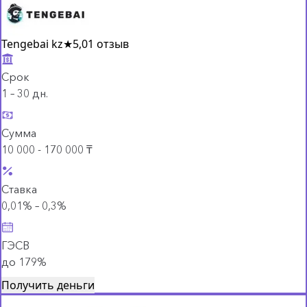
Tengebai kz
★
5,0
1 отзыв
Срок
1 – 30 дн.
Сумма
10 000 - 170 000 ₸
Ставка
0,01% – 0,3%
ГЭСВ
до 179%
Получить деньги