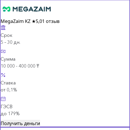
MegaZaim KZ
★
5,0
1 отзыв
Срок
5 – 30 дн.
Сумма
10 000 - 400 000 ₸
Ставка
от 0,1%
ГЭСВ
до 179%
Получить деньги