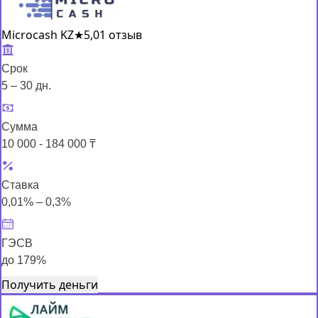
Microcash KZ
★
5,0
1 отзыв
Срок
5 – 30 дн.
Сумма
10 000 - 184 000 ₸
Ставка
0,01% – 0,3%
ГЭСВ
до 179%
Получить деньги