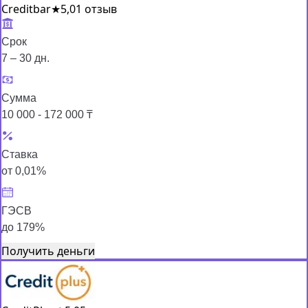
Creditbar
★
5,0
1 отзыв
Срок
7 – 30 дн.
Сумма
10 000 - 172 000 ₸
Ставка
от 0,01%
ГЭСВ
до 179%
Получить деньги