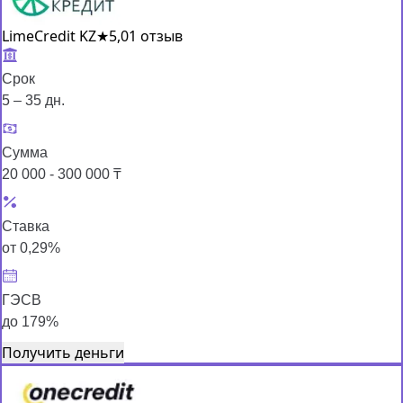
LimeCredit KZ
★
5,0
1 отзыв
Срок
5 – 35 дн.
Сумма
20 000 - 300 000 ₸
Ставка
от 0,29%
ГЭСВ
до 179%
Получить деньги