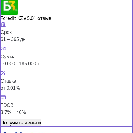
Fcredit KZ
★
5,0
1 отзыв
Срок
61 – 365 дн.
Сумма
10 000 - 185 000 ₸
Ставка
от 0,01%
ГЭСВ
3,7% – 46%
Получить деньги