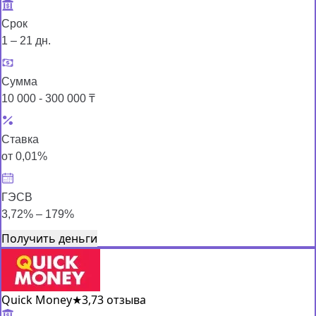
Срок
1 – 21 дн.
Сумма
10 000 - 300 000 ₸
Ставка
от 0,01%
ГЭСВ
3,72% – 179%
Получить деньги
Quick Money
★
3,7
3 отзыва