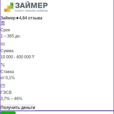
Займер
★
4,8
4 отзыва
Срок
1 – 365 дн.
Сумма
10 000 - 400 000 ₸
Ставка
от 0,1%
ГЭСВ
3,7% – 46%
Получить деньги