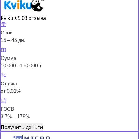
Kviku
★
5,0
3 отзыва
Срок
15 – 45 дн.
Сумма
10 000 - 170 000 ₸
Ставка
от 0,01%
ГЭСВ
3,7% – 179%
Получить деньги