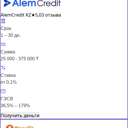
AlemCredit KZ
★
5,0
3 отзыва
Срок
1 – 30 дн.
Сумма
25 000 - 375 000 ₸
Ставка
от 0,1%
ГЭСВ
36,5% – 179%
Получить деньги