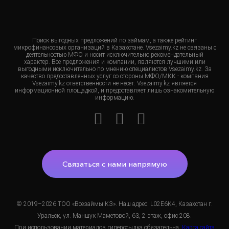
Поиск выгодных предложений по займам, а также рейтинг
микрофинансовых организаций в Казахстане. Vsezaimy.kz не связаны с
деятельностью МФО и носит исключительно рекомендательный
характер. Все предложения и компании, являются лучшими или
выгодными исключительно по мнению специалистов Vsezaimy.kz. За
качество предоставленных услуг со стороны МФО/МКК - компания
Vsezaimy.kz ответственности не несет. Vsezaimy.kz является
информационной площадкой, и предоставляет лишь ознакомительную
информацию.
Связаться с нами напрямую
© 2019–2026 ТОО «Всезаймы.КЗ». Наш адрес: L02E6K4, Казахстан г.
Уральск, ул. Маншук Маметовой, 63, 2 этаж, офис 208.
При использовании материалов гиперссылка обязательна.
Карта сайта