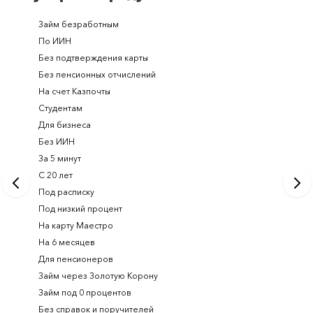
Займ безработным
Займ за 
По ИИН
Займ в п
Без подтверждения карты
Долгоср
Без пенсионных отчислений
Займ с п
На счет Казпочты
Новые и
Студентам
Получить
Для бизнеса
Займ ден
Без ИИН
Лучшие 
За 5 минут
Срочный
С 20 лет
Займ на 
Под расписку
Займ онл
Под низкий процент
На карту Маестро
На 6 месяцев
Для пенсионеров
Займ через Золотую Корону
Займ под 0 процентов
Без справок и поручителей