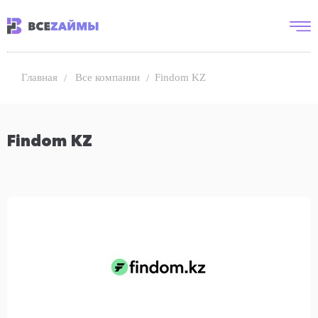
Все компании
Findom KZ
Главная
Findom KZ