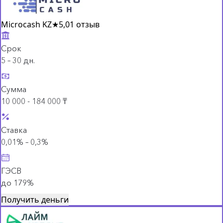
Microcash KZ
★
5,0
1 отзыв
Срок
5 – 30 дн.
Сумма
10 000 - 184 000 ₸
Ставка
0,01% – 0,3%
ГЭСВ
до 179%
Получить деньги