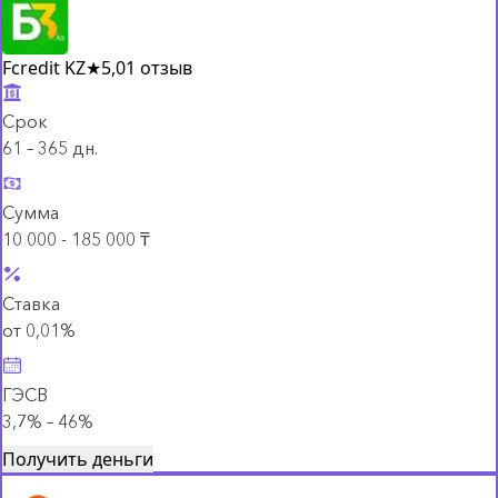
Fcredit KZ
★
5,0
1 отзыв
Срок
61 – 365 дн.
Сумма
10 000 - 185 000 ₸
Ставка
от 0,01%
ГЭСВ
3,7% – 46%
Получить деньги