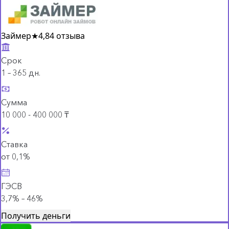
Займер
★
4,8
4 отзыва
Срок
1 – 365 дн.
Сумма
10 000 - 400 000 ₸
Ставка
от 0,1%
ГЭСВ
3,7% – 46%
Получить деньги