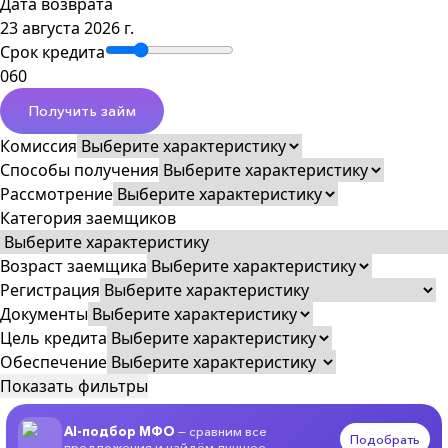
Дата возврата
23 августа 2026 г.
Срок кредита
0
60
Получить займ
Комиссия
Способы получения
Рассмотрение
Категория заемщиков
Возраст заемщика
Регистрация
Документы
Цель кредита
Обеспечение
Показать фильтры
AI-подбор МФО
— сравним все
Подобрать
предложения и найдём лучшее