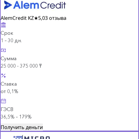
AlemCredit KZ
★
5,0
3 отзыва
Срок
1 – 30 дн.
Сумма
25 000 - 375 000 ₸
Ставка
от 0,1%
ГЭСВ
36,5% – 179%
Получить деньги