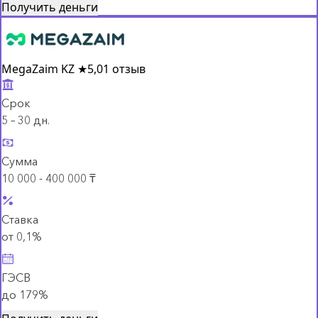
Получить деньги
MegaZaim KZ
★
5,0
1 отзыв
Срок
5 – 30 дн.
Сумма
10 000 - 400 000 ₸
Ставка
от 0,1%
ГЭСВ
до 179%