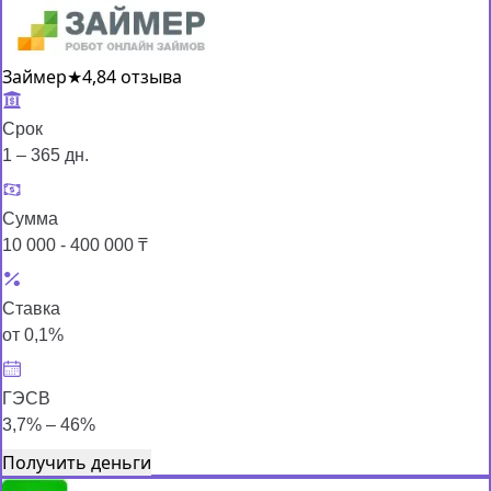
Займер
★
4,8
4 отзыва
Срок
1 – 365 дн.
Сумма
10 000 - 400 000 ₸
Ставка
от 0,1%
ГЭСВ
3,7% – 46%
Получить деньги