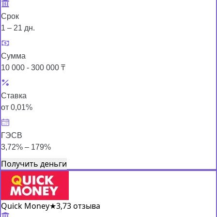
Срок
1 – 21 дн.
Сумма
10 000 - 300 000 ₸
Ставка
от 0,01%
ГЭСВ
3,72% – 179%
Получить деньги
Quick Money
★
3,7
3 отзыва