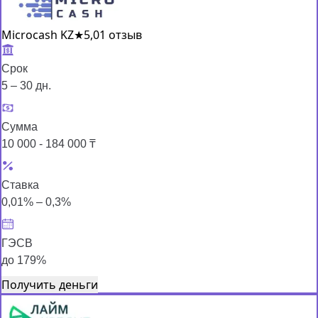
Microcash KZ
★
5,0
1 отзыв
Срок
5 – 30 дн.
Сумма
10 000 - 184 000 ₸
Ставка
0,01% – 0,3%
ГЭСВ
до 179%
Получить деньги