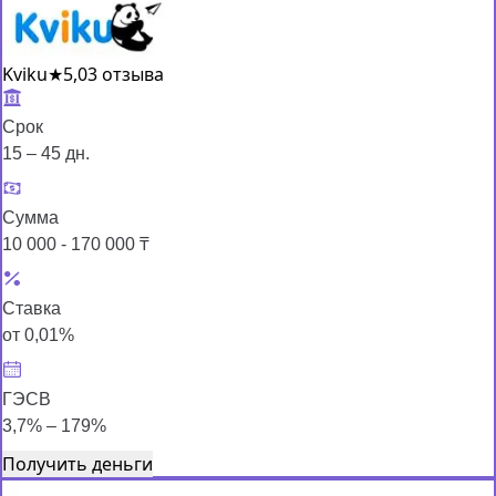
Kviku
★
5,0
3 отзыва
Срок
15 – 45 дн.
Сумма
10 000 - 170 000 ₸
Ставка
от 0,01%
ГЭСВ
3,7% – 179%
Получить деньги