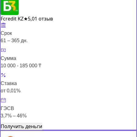
Fcredit KZ
★
5,0
1 отзыв
Срок
61 – 365 дн.
Сумма
10 000 - 185 000 ₸
Ставка
от 0,01%
ГЭСВ
3,7% – 46%
Получить деньги