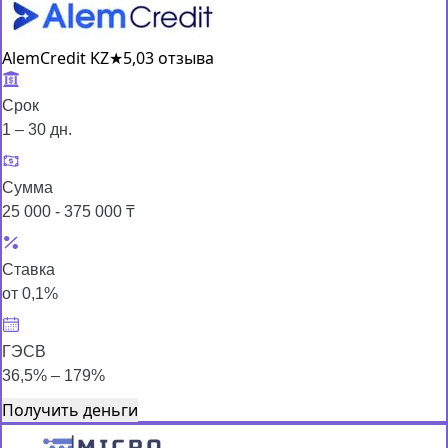
AlemCredit KZ
★
5,0
3 отзыва
Срок
1 – 30 дн.
Сумма
25 000 - 375 000 ₸
Ставка
от 0,1%
ГЭСВ
36,5% – 179%
Получить деньги