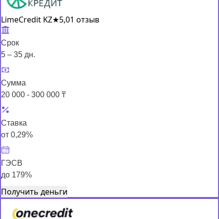
LimeCredit KZ
★
5,0
1 отзыв
Срок
5 – 35 дн.
Сумма
20 000 - 300 000 ₸
Ставка
от 0,29%
ГЭСВ
до 179%
Получить деньги