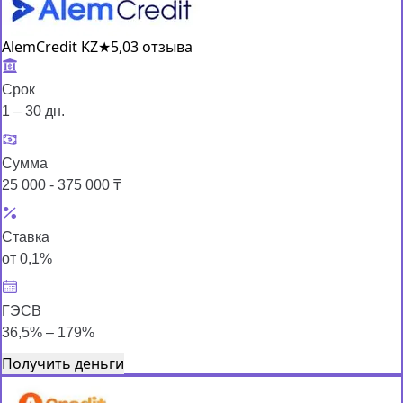
AlemCredit KZ
★
5,0
3 отзыва
Срок
1 – 30 дн.
Сумма
25 000 - 375 000 ₸
Ставка
от 0,1%
ГЭСВ
36,5% – 179%
Получить деньги