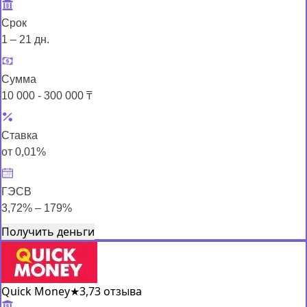
Срок
1 – 21 дн.
Сумма
10 000 - 300 000 ₸
Ставка
от 0,01%
ГЭСВ
3,72% – 179%
Получить деньги
Quick Money
★
3,7
3 отзыва