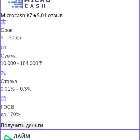
Microcash KZ
★
5,0
1 отзыв
Срок
5 – 30 дн.
Сумма
10 000 - 184 000 ₸
Ставка
0,01% – 0,3%
ГЭСВ
до 179%
Получить деньги