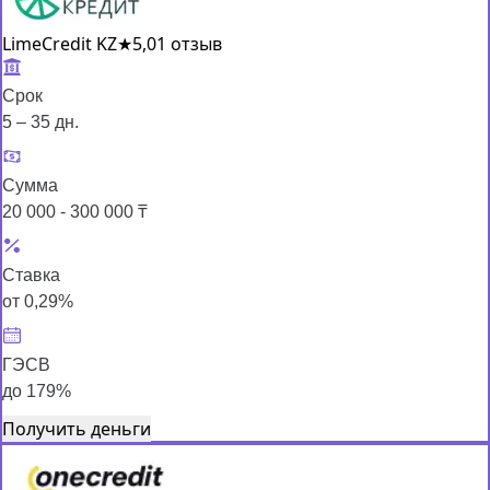
LimeCredit KZ
★
5,0
1 отзыв
Срок
5 – 35 дн.
Сумма
20 000 - 300 000 ₸
Ставка
от 0,29%
ГЭСВ
до 179%
Получить деньги