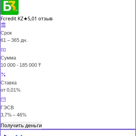
Fcredit KZ
★
5,0
1 отзыв
Срок
61 – 365 дн.
Сумма
10 000 - 185 000 ₸
Ставка
от 0,01%
ГЭСВ
3,7% – 46%
Получить деньги