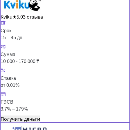
Kviku
★
5,0
3 отзыва
Срок
15 – 45 дн.
Сумма
10 000 - 170 000 ₸
Ставка
от 0,01%
ГЭСВ
3,7% – 179%
Получить деньги