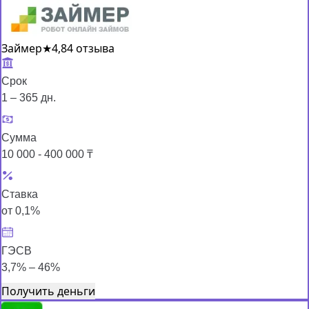
Займер
★
4,8
4 отзыва
Срок
1 – 365 дн.
Сумма
10 000 - 400 000 ₸
Ставка
от 0,1%
ГЭСВ
3,7% – 46%
Получить деньги