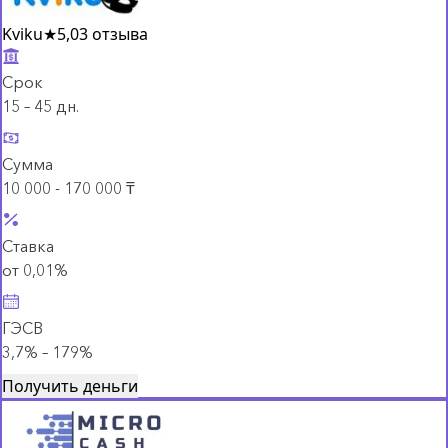
Kviku
★
5,0
3 отзыва
Срок
15 – 45 дн.
Сумма
10 000 - 170 000 ₸
Ставка
от 0,01%
ГЭСВ
3,7% – 179%
Получить деньги