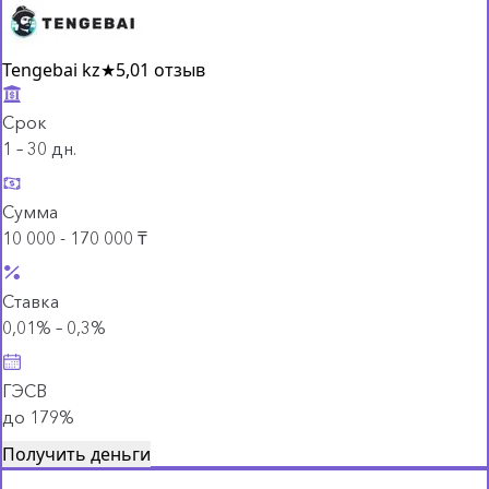
Tengebai kz
★
5,0
1 отзыв
Срок
1 – 30 дн.
Сумма
10 000 - 170 000 ₸
Ставка
0,01% – 0,3%
ГЭСВ
до 179%
Получить деньги