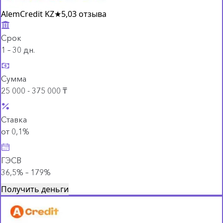
AlemCredit KZ
★
5,0
3 отзыва
Срок
1 – 30 дн.
Сумма
25 000 - 375 000 ₸
Ставка
от 0,1%
ГЭСВ
36,5% – 179%
Получить деньги