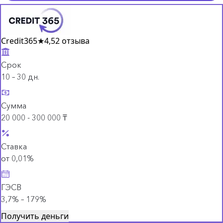
Credit365
★
4,5
2 отзыва
Срок
10 – 30 дн.
Сумма
20 000 - 300 000 ₸
Ставка
от 0,01%
ГЭСВ
3,7% – 179%
Получить деньги