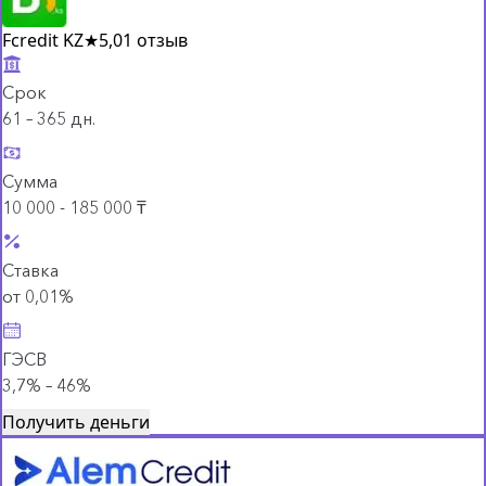
Fcredit KZ
★
5,0
1 отзыв
Срок
61 – 365 дн.
Сумма
10 000 - 185 000 ₸
Ставка
от 0,01%
ГЭСВ
3,7% – 46%
Получить деньги