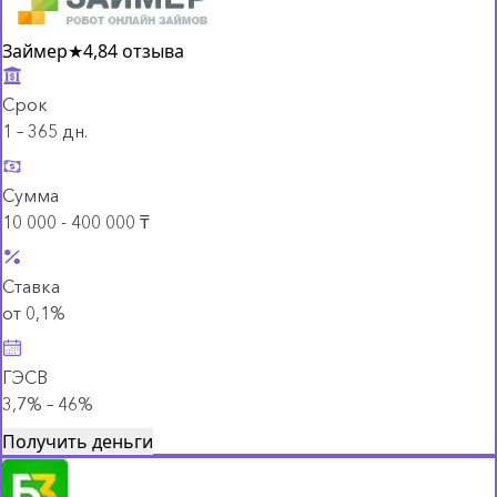
Займер
★
4,8
4 отзыва
Срок
1 – 365 дн.
Сумма
10 000 - 400 000 ₸
Ставка
от 0,1%
ГЭСВ
3,7% – 46%
Получить деньги