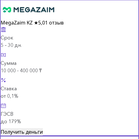
MegaZaim KZ
★
5,0
1 отзыв
Срок
5 – 30 дн.
Сумма
10 000 - 400 000 ₸
Ставка
от 0,1%
ГЭСВ
до 179%
Получить деньги