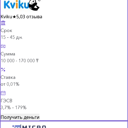
Kviku
★
5,0
3 отзыва
Срок
15 – 45 дн.
Сумма
10 000 - 170 000 ₸
Ставка
от 0,01%
ГЭСВ
3,7% – 179%
Получить деньги