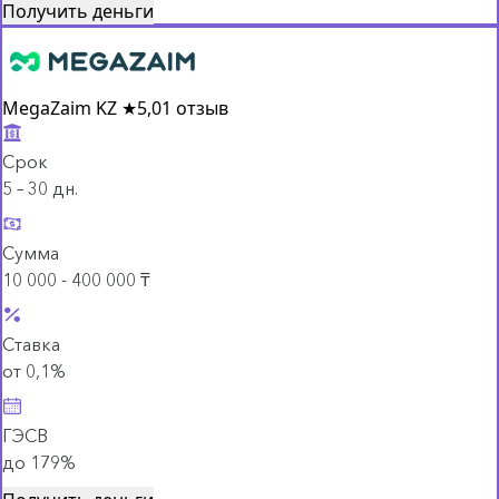
Получить деньги
MegaZaim KZ
★
5,0
1 отзыв
Срок
5 – 30 дн.
Сумма
10 000 - 400 000 ₸
Ставка
от 0,1%
ГЭСВ
до 179%