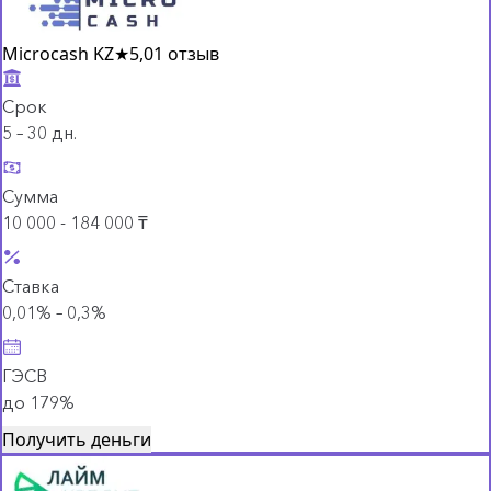
Microcash KZ
★
5,0
1 отзыв
Срок
5 – 30 дн.
Сумма
10 000 - 184 000 ₸
Ставка
0,01% – 0,3%
ГЭСВ
до 179%
Получить деньги