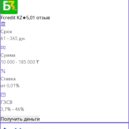
Fcredit KZ
★
5,0
1 отзыв
Срок
61 – 365 дн.
Сумма
10 000 - 185 000 ₸
Ставка
от 0,01%
ГЭСВ
3,7% – 46%
Получить деньги