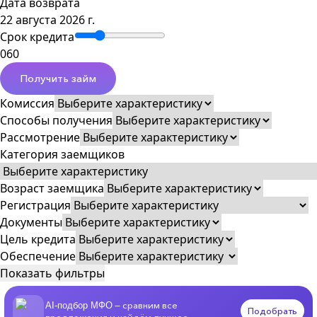
Дата возврата
22 августа 2026 г.
Срок кредита
0
60
Получить займ
Комиссия
Способы получения
Рассмотрение
Категория заемщиков
Возраст заемщика
Регистрация
Документы
Цель кредита
Обеспечение
Показать фильтры
— сравним все
AI-подбор МФО
Подобрать
предложения и найдём лучшее