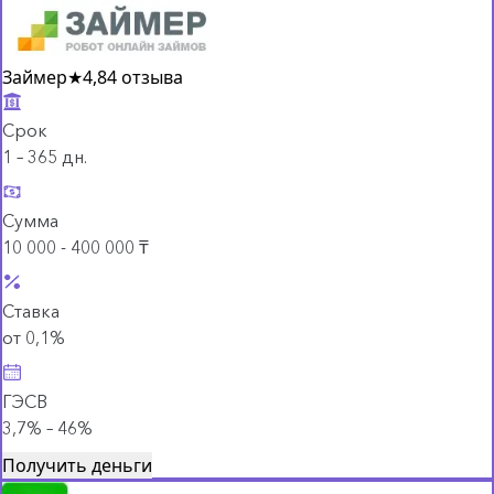
Займер
★
4,8
4 отзыва
Срок
1 – 365 дн.
Сумма
10 000 - 400 000 ₸
Ставка
от 0,1%
ГЭСВ
3,7% – 46%
Получить деньги