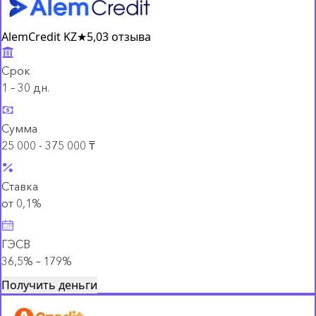
AlemCredit KZ
★
5,0
3 отзыва
Срок
1 – 30 дн.
Сумма
25 000 - 375 000 ₸
Ставка
от 0,1%
ГЭСВ
36,5% – 179%
Получить деньги