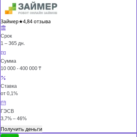
Займер
★
4,8
4 отзыва
Срок
1 – 365 дн.
Сумма
10 000 - 400 000 ₸
Ставка
от 0,1%
ГЭСВ
3,7% – 46%
Получить деньги