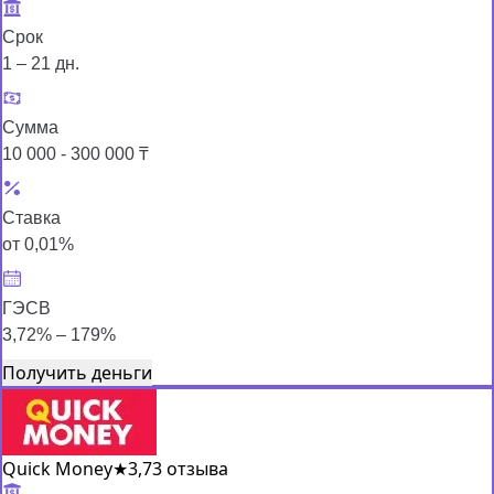
Срок
1 – 21 дн.
Сумма
10 000 - 300 000 ₸
Ставка
от 0,01%
ГЭСВ
3,72% – 179%
Получить деньги
Quick Money
★
3,7
3 отзыва