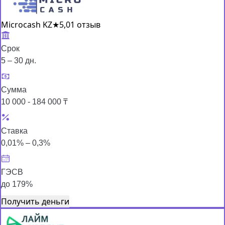
Microcash KZ
★
5,0
1 отзыв
Срок
5 – 30 дн.
Сумма
10 000 - 184 000 ₸
Ставка
0,01% – 0,3%
ГЭСВ
до 179%
Получить деньги