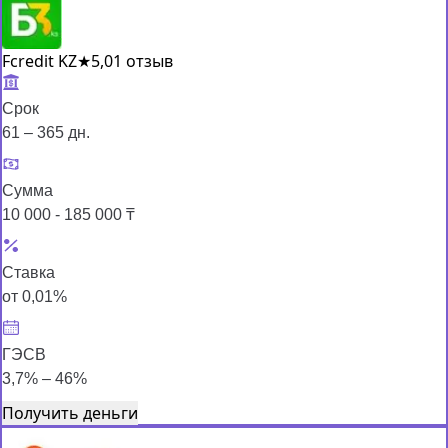
Fcredit KZ
★
5,0
1 отзыв
Срок
61 – 365 дн.
Сумма
10 000 - 185 000 ₸
Ставка
от 0,01%
ГЭСВ
3,7% – 46%
Получить деньги