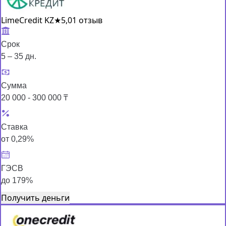
LimeCredit KZ
★
5,0
1 отзыв
Срок
5 – 35 дн.
Сумма
20 000 - 300 000 ₸
Ставка
от 0,29%
ГЭСВ
до 179%
Получить деньги