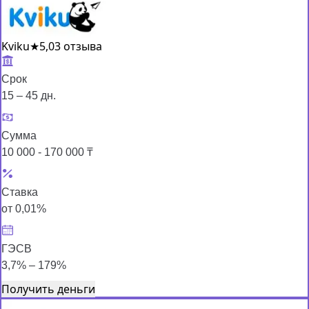
Kviku
★
5,0
3 отзыва
Срок
15 – 45 дн.
Сумма
10 000 - 170 000 ₸
Ставка
от 0,01%
ГЭСВ
3,7% – 179%
Получить деньги