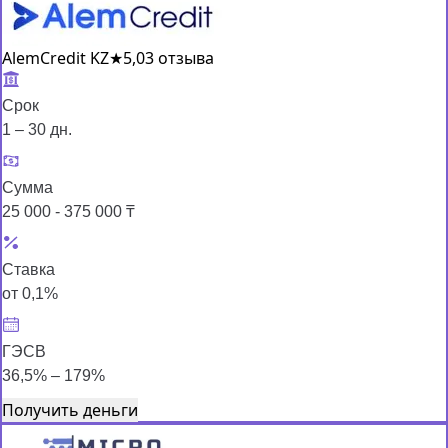
AlemCredit KZ
★
5,0
3 отзыва
Срок
1 – 30 дн.
Сумма
25 000 - 375 000 ₸
Ставка
от 0,1%
ГЭСВ
36,5% – 179%
Получить деньги