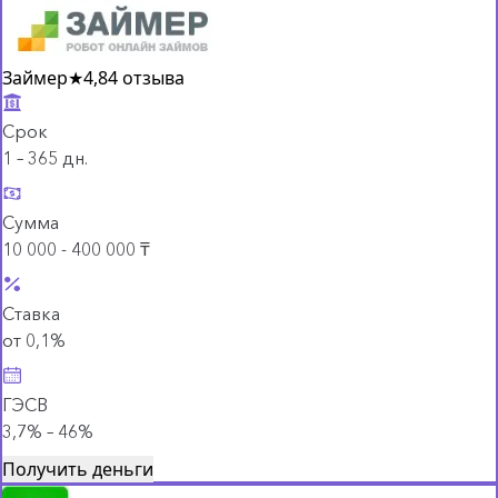
Займер
★
4,8
4 отзыва
Срок
1 – 365 дн.
Сумма
10 000 - 400 000 ₸
Ставка
от 0,1%
ГЭСВ
3,7% – 46%
Получить деньги