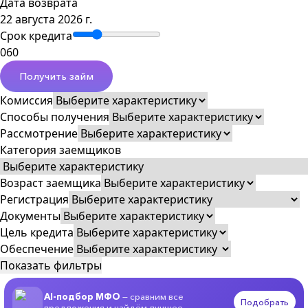
Дата возврата
22 августа 2026 г.
Срок кредита
0
60
Получить займ
Комиссия
Способы получения
Рассмотрение
Категория заемщиков
Возраст заемщика
Регистрация
Документы
Цель кредита
Обеспечение
Показать фильтры
AI-подбор МФО
— сравним все
Подобрать
предложения и найдём лучшее