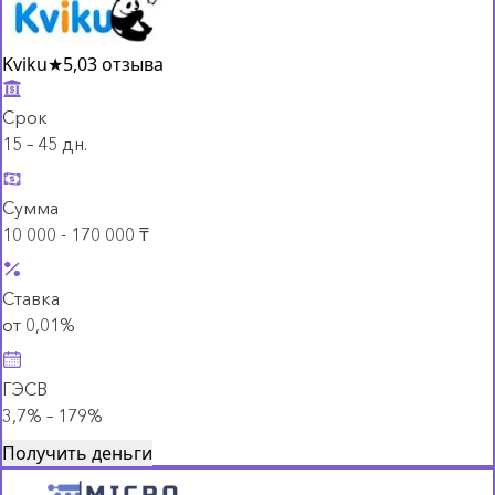
Kviku
★
5,0
3 отзыва
Срок
15 – 45 дн.
Сумма
10 000 - 170 000 ₸
Ставка
от 0,01%
ГЭСВ
3,7% – 179%
Получить деньги