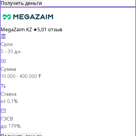
Получить деньги
MegaZaim KZ
★
5,0
1 отзыв
Срок
5 – 30 дн.
Сумма
10 000 - 400 000 ₸
Ставка
от 0,1%
ГЭСВ
до 179%