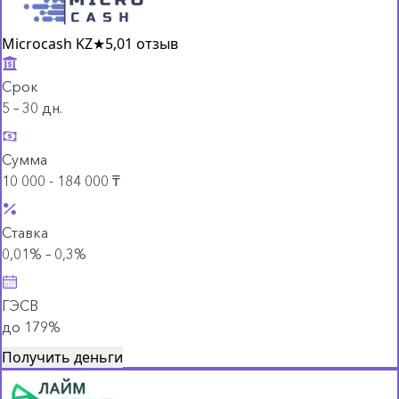
Microcash KZ
★
5,0
1 отзыв
Срок
5 – 30 дн.
Сумма
10 000 - 184 000 ₸
Ставка
0,01% – 0,3%
ГЭСВ
до 179%
Получить деньги