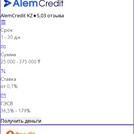
AlemCredit KZ
★
5,0
3 отзыва
Срок
1 – 30 дн.
Сумма
25 000 - 375 000 ₸
Ставка
от 0,1%
ГЭСВ
36,5% – 179%
Получить деньги