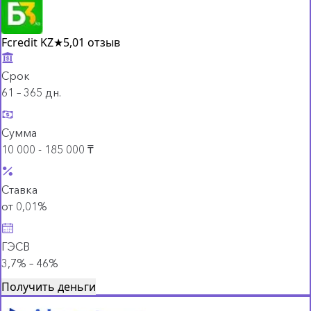
Fcredit KZ
★
5,0
1 отзыв
Срок
61 – 365 дн.
Сумма
10 000 - 185 000 ₸
Ставка
от 0,01%
ГЭСВ
3,7% – 46%
Получить деньги